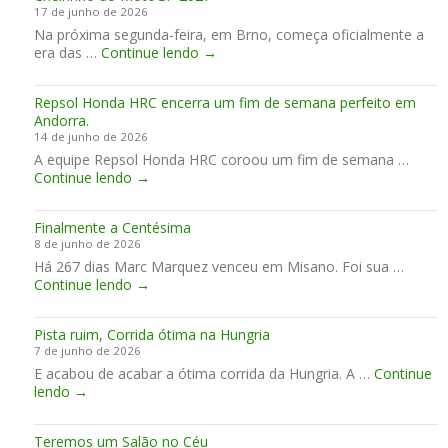
l
17 de junho de 2026
a
e
y
Na próxima segunda-feira, em Brno, começa oficialmente a
e
r
o
C
era das …
Continue lendo
→
G
1
u
h
r
1
t
e
u
0
o
Repsol Honda HRC encerra um fim de semana perfeito em
i
p
0
f
Andorra.
r
o
S
t
14 de junho de 2026
i
M
h
A equipe Repsol Honda HRC coroou um fim de semana …
n
o
e
R
Continue lendo
→
h
t
r
e
o
o
a
p
d
G
c
Finalmente a Centésima
s
o
P
e
8 de junho de 2026
o
M
a
Há 267 dias Marc Marquez venceu em Misano. Foi sua …
l
o
s
F
Continue lendo
H
→
t
s
i
o
o
i
n
n
G
n
Pista ruim, Corrida ótima na Hungria
a
d
P
a
7 de junho de 2026
l
a
2
m
E acabou de acabar a ótima corrida da Hungria. A …
m
Continue
H
0
a
P
lendo
→
e
R
2
c
i
n
C
7
o
s
t
e
r
Teremos um Salão no Céu
t
e
n