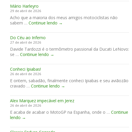
R
L
o
o
Mário Harleyro
i
e
r
29 de abril de 2026
d
M
l
Acho que a maioria dos meus amigos motociclistas não
e
a
d
M
sabem …
Continue lendo
→
a
n
C
á
s
s
l
r
O
!
u
Do Céu ao Inferno
i
n
b
27 de abril de 2026
o
e
Davide Tardozzi é o termômetro passional da Ducati LeNovo:
H
D
se …
Continue lendo
→
a
o
r
C
l
Conheci Ipiabas!
é
e
26 de abril de 2026
u
y
E ontem, sabadão, finalmente conheci Ipiabas e seu aviãozão
a
r
C
cravado …
Continue lendo
o
→
o
o
I
n
n
Alex Marquez impecável em Jerez
h
f
26 de abril de 2026
e
e
E acaba de acabar o MotoGP na Espanha, onde o …
c
Continue
r
A
lendo
→
i
n
l
I
o
e
p