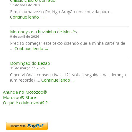
Classic Enduro Conrado
x
i
12 de abril de 2026
M
a
E mais uma vez o Rodrigo Aragão nos convida para …
a
b
C
Continue lendo
r
→
a
l
q
s
a
u
!
Motoboys e a buzininha de Moisés
s
e
9 de abril de 2026
s
z
Preciso começar este texto dizendo que a minha carteira de
i
i
M
…
Continue lendo
c
→
m
o
E
p
t
n
e
Domingão do Bezão
o
d
c
31 de março de 2026
b
u
á
Cinco vitórias consecutivas, 121 voltas seguidas na liderança
o
r
v
D
(um recorde): …
Continue lendo
y
→
o
e
o
s
C
l
m
e
o
e
Anuncie no Motozoo®
i
a
n
m
Motozoo® Store
n
b
r
J
O que é o Motozoo® ?
g
u
a
e
ã
z
d
r
o
i
o
e
d
n
z
o
i