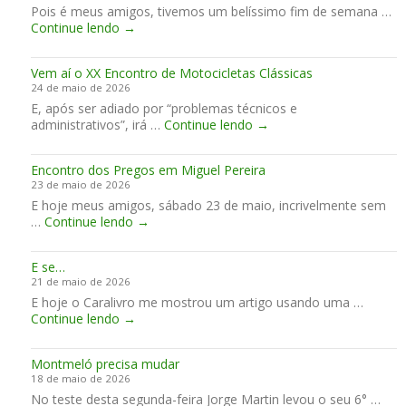
t
Pois é meus amigos, tivemos um belíssimo fim de semana …
i
f
i
o
B
Continue lendo
q
→
r
a
e
e
u
i
m
l
e
o
A
Vem aí o XX Encontro de Motocicletas Clássicas
o
e
!
n
24 de maio de 2026
F
s
d
E, após ser adiado por “problemas técnicos e
i
t
o
V
administrativos”, irá …
m
Continue lendo
→
o
r
e
d
u
r
m
e
v
a
Encontro dos Pregos em Miguel Pereira
a
S
i
.
23 de maio de 2026
í
e
v
E hoje meus amigos, sábado 23 de maio, incrivelmente sem
o
m
o
E
…
Continue lendo
→
X
a
.
n
X
n
A
c
E
a
m
E se…
o
n
e
é
21 de maio de 2026
n
c
m
m
E hoje o Caralivro me mostrou um artigo usando uma …
t
o
M
E
Continue lendo
→
r
n
ú
s
o
t
g
e
d
r
e
Montmeló precisa mudar
…
o
o
l
18 de maio de 2026
s
d
l
No teste desta segunda-feira Jorge Martin levou o seu 6° …
P
e
o