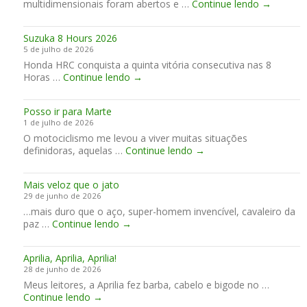
D
multidimensionais foram abertos e …
a
Continue lendo
→
a
y
o
x
g
c
c
ô
u
o
Suzuka 8 Hours 2026
t
n
a
m
5 de julho de 2026
o
i
r
e
Honda HRC conquista a quinta vitória consecutiva nas 8
r
a
d
s
S
Horas …
Continue lendo
→
W
a
t
u
i
r
i
z
l
…
l
Posso ir para Marte
u
l
o
1 de julho de 2026
k
i
O motociclismo me levou a viver muitas situações
a
a
P
definidoras, aquelas …
Continue lendo
8
→
m
o
H
s
s
o
J
Mais veloz que o jato
s
u
a
29 de junho de 2026
o
r
m
…mais duro que o aço, super-homem invencível, cavaleiro da
i
s
e
M
paz …
Continue lendo
→
r
2
s
a
p
0
“
i
a
2
L
Aprilia, Aprilia, Aprilia!
s
r
6
i
28 de junho de 2026
v
a
t
Meus leitores, a Aprilia fez barba, cabelo e bigode no …
e
M
t
A
Continue lendo
→
l
a
l