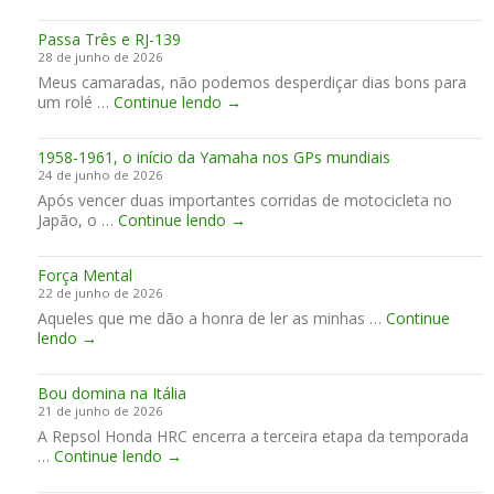
p
o
r
e
r
z
t
H
Passa Três e RJ-139
i
q
e
a
28 de junho de 2026
l
u
i
Meus camaradas, não podemos desperdiçar dias bons para
i
e
r
P
um rolé …
Continue lendo
a
→
o
”
a
,
j
s
A
a
1958-1961, o início da Yamaha nos GPs mundiais
s
p
t
24 de junho de 2026
a
r
o
Após vencer duas importantes corridas de motocicleta no
T
i
1
Japão, o …
Continue lendo
r
→
l
9
ê
i
5
s
a
Força Mental
8
e
,
22 de junho de 2026
-
R
A
Aqueles que me dão a honra de ler as minhas …
1
Continue
J
p
F
lendo
→
9
-
r
o
6
1
i
r
1
3
l
Bou domina na Itália
ç
,
9
i
21 de junho de 2026
a
o
a
A Repsol Honda HRC encerra a terceira etapa da temporada
M
i
!
B
…
Continue lendo
e
→
n
o
n
í