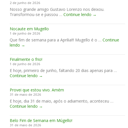
d
2 de junho de 2026
a
a
c
o
Nosso grande amigo Gustavo Lorenzo nos deixou.
r
C
e
p
T
Transformou-se e passou …
u
Continue lendo
→
e
r
a
e
i
n
r
r
r
m
t
a
a
Nocaute em Mugello
e
,
é
u
2
1 de junho de 2026
m
C
s
m
0
Que fim de semana para a Aprilia!!! Mugello é o …
o
Continue
o
i
f
2
N
lendo
→
s
r
m
i
7
o
u
r
a
m
-
c
m
i
d
2
Finalmente o frio!
a
S
d
e
0
1 de junho de 2026
u
a
a
s
3
E hoje, primeiro de junho, faltando 20 dias apenas para …
t
l
ó
e
1
F
Continue lendo
e
→
ã
t
m
i
e
o
i
a
n
m
n
m
n
Provei que estou vivo. Amém
a
M
o
a
a
31 de maio de 2026
l
u
C
n
p
E hoje, dia 31 de maio, após o adiamento, aconteceu …
m
g
é
a
e
P
Continue lendo
e
→
e
u
H
r
r
n
l
u
f
o
t
l
n
e
Belo Fim de Semana em Múgello!
v
e
o
g
i
31 de maio de 2026
e
o
r