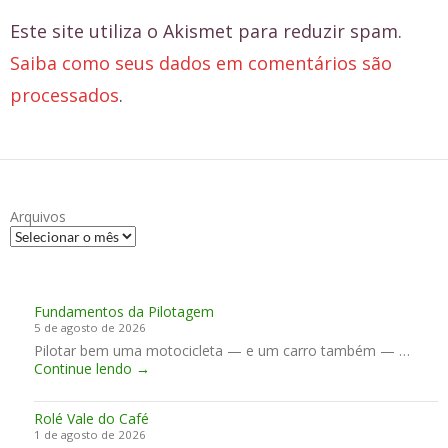
Este site utiliza o Akismet para reduzir spam.
Saiba como seus dados em comentários são
processados
.
Arquivos
Fundamentos da Pilotagem
5 de agosto de 2026
Pilotar bem uma motocicleta — e um carro também — …
F
Continue lendo
→
u
n
Rolé Vale do Café
d
1 de agosto de 2026
a