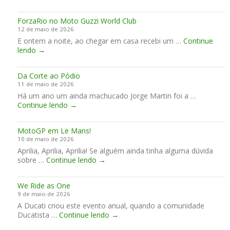
G
g
a
R
a
l
ForzaRio no Moto Guzzi World Club
v
n
u
12 de maio de 2026
e
h
n
E ontem a noite, ao chegar em casa recebi um …
m
Continue
a
h
F
lendo
→
a
t
a
o
í
o
r
…
d
Da Corte ao Pódio
z
a
11 de maio de 2026
a
s
Há um ano um ainda machucado Jorge Martin foi a …
R
n
D
Continue lendo
i
→
o
a
o
T
C
n
r
MotoGP em Le Mans!
o
o
i
10 de maio de 2026
r
M
a
Aprilia, Aprilia, Aprilia! Se alguém ainda tinha alguma dúvida
t
o
l
M
sobre …
Continue lendo
e
→
t
G
o
a
o
P
t
o
G
d
We Ride as One
o
P
u
o
9 de maio de 2026
G
ó
z
J
A Ducati criou este evento anual, quando a comunidade
P
d
z
a
W
Ducatista …
Continue lendo
e
→
i
i
p
e
m
o
W
ã