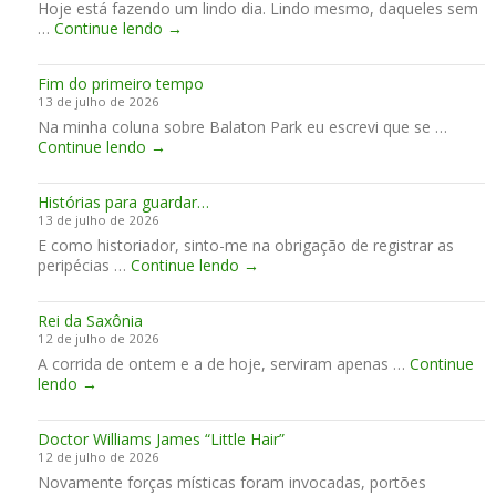
Hoje está fazendo um lindo dia. Lindo mesmo, daqueles sem
a
n
e
V
…
Continue lendo
n
→
R
r
o
ç
i
r
g
a
c
a
Fim do primeiro tempo
e
s
c
o
13 de julho de 2026
i
d
i
f
Na minha coluna sobre Balaton Park eu escrevi que se …
n
o
a
i
F
Continue lendo
→
R
K
r
m
i
i
l
d
d
m
o
e
i
e
Histórias para guardar…
d
b
s
13 de julho de 2026
o
e
e
E como historiador, sinto-me na obrigação de registrar as
p
r
m
H
peripécias …
Continue lendo
r
→
K
a
i
i
l
n
s
m
e
a
Rei da Saxônia
t
e
i
e
12 de julho de 2026
ó
i
n
m
A corrida de ontem e a de hoje, serviram apenas …
r
Continue
r
A
R
lendo
→
i
o
n
e
a
t
g
i
s
e
l
Doctor Williams James “Little Hair”
d
p
m
e
12 de julho de 2026
a
a
p
s
Novamente forças místicas foram invocadas, portões
S
r
o
e