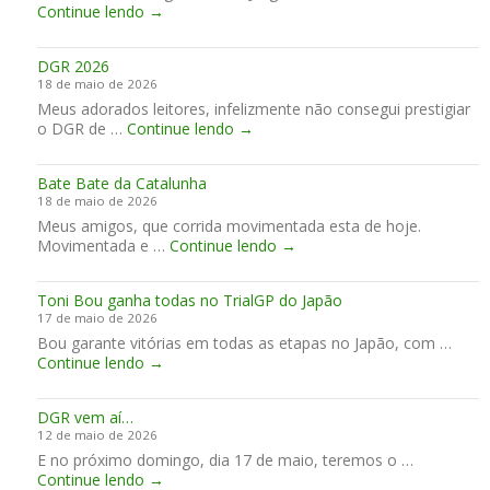
M
Continue lendo
→
r
M
!
o
e
o
n
g
t
DGR 2026
t
o
o
18 de maio de 2026
m
s
c
Meus adorados leitores, infelizmente não consegui prestigiar
e
e
i
D
o DGR de …
Continue lendo
l
→
m
c
G
ó
M
l
R
p
i
e
Bate Bate da Catalunha
2
r
g
t
18 de maio de 2026
0
e
u
a
Meus amigos, que corrida movimentada esta de hoje.
2
c
e
s
B
Movimentada e …
Continue lendo
6
→
i
l
C
a
s
P
l
t
a
e
á
Toni Bou ganha todas no TrialGP do Japão
e
m
r
s
17 de maio de 2026
B
u
e
s
Bou garante vitórias em todas as etapas no Japão, com …
a
d
i
i
T
Continue lendo
→
t
a
r
c
o
e
r
a
a
n
d
s
DGR vem aí…
i
a
12 de maio de 2026
B
C
E no próximo domingo, dia 17 de maio, teremos o …
o
a
D
Continue lendo
u
→
t