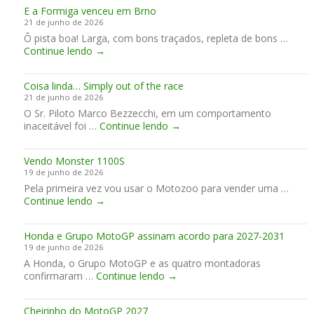
u
t
c
E a Formiga venceu em Brno
d
a
i
21 de junho de 2026
o
l
o
Ô pista boa! Larga, com bons traçados, repleta de bons …
m
d
E
Continue lendo
→
i
a
a
n
Y
F
a
a
Coisa linda… Simply out of the race
o
n
m
21 de junho de 2026
r
a
a
O Sr. Piloto Marco Bezzecchi, em um comportamento
m
I
h
C
inaceitável foi …
i
Continue lendo
→
t
a
o
g
á
n
i
a
l
o
Vendo Monster 1100S
s
v
i
s
19 de junho de 2026
a
e
a
G
Pela primeira vez vou usar o Motozoo para vender uma …
l
n
P
V
Continue lendo
→
i
c
s
e
n
e
m
n
d
u
u
Honda e Grupo MotoGP assinam acordo para 2027-2031
d
a
e
n
19 de junho de 2026
o
…
m
d
A Honda, o Grupo MotoGP e as quatro montadoras
M
S
B
i
H
confirmaram …
o
Continue lendo
→
i
r
a
o
n
m
n
i
n
s
p
o
s
Cheirinho do MotoGP 2027
d
t