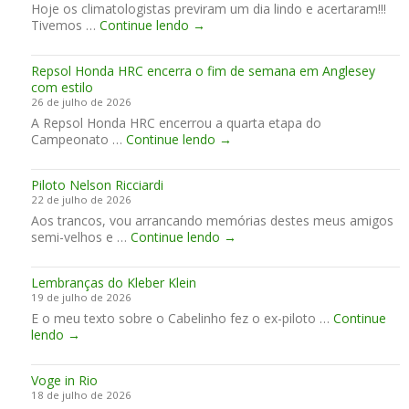
Hoje os climatologistas previram um dia lindo e acertaram!!!
m
R
Tivemos …
Continue lendo
e
→
o
n
l
t
Repsol Honda HRC encerra o fim de semana em Anglesey
é
o
com estilo
V
s
26 de julho de 2026
a
d
A Repsol Honda HRC encerrou a quarta etapa do
l
a
R
Campeonato …
Continue lendo
e
→
P
e
d
i
p
o
l
Piloto Nelson Ricciardi
s
C
o
22 de julho de 2026
o
a
t
Aos trancos, vou arrancando memórias destes meus amigos
l
f
a
P
semi-velhos e …
Continue lendo
H
→
é
g
i
o
e
l
n
m
Lembranças do Kleber Klein
o
d
19 de julho de 2026
t
a
E o meu texto sobre o Cabelinho fez o ex-piloto …
o
Continue
H
L
lendo
→
N
R
e
e
C
m
l
e
Voge in Rio
b
s
n
18 de julho de 2026
r
o
c