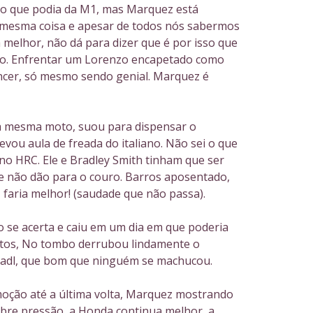
o que podia da M1, mas Marquez está
a mesma coisa e apesar de todos nós sabermos
 melhor, não dá para dizer que é por isso que
do. Enfrentar um Lorenzo encapetado como
encer, só mesmo sendo genial. Marquez é
a mesma moto, suou para dispensar o
evou aula de freada do italiano. Não sei o que
no HRC. Ele e Bradley Smith tinham que ser
e não dão para o couro. Barros aposentado,
 faria melhor! (saudade que não passa).
o se acerta e caiu em um dia em que poderia
tos, No tombo derrubou lindamente o
radl, que bom que ninguém se machucou.
emoção até a última volta, Marquez mostrando
obre pressão, a Honda continua melhor, a