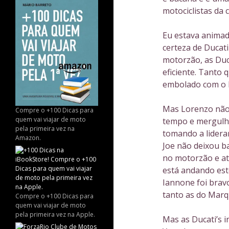
motociclistas da c
Eu estava animad
certeza de Ducati
motorzão, as Duc
eficiente. Tanto 
embolado com o M
Mas Lorenzo não 
Compre o +100 Dicas para
quem vai viajar de moto
tempo e mergulho
pela primeira vez na
tomando a lidera
Amazon.
Joe não deixou b
no motorzão e a
está andando est
Iannone foi bravo
tanto as do Marq
Compre o +100 Dicas para
quem vai viajar de moto
pela primeira vez na Apple.
Mas as Ducati’s 