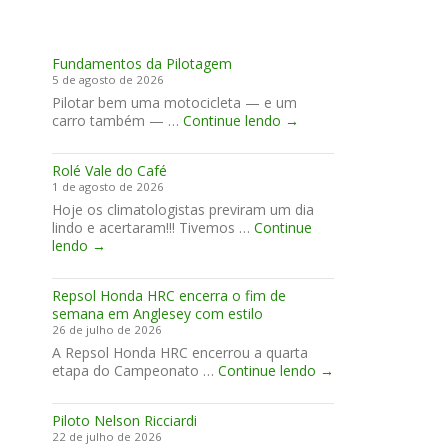
Fundamentos da Pilotagem
5 de agosto de 2026
Pilotar bem uma motocicleta — e um
Fundamentos
carro também — …
Continue lendo
→
da
Pilotagem
Rolé Vale do Café
1 de agosto de 2026
Hoje os climatologistas previram um dia
lindo e acertaram!!! Tivemos …
Continue
Rolé
lendo
→
Vale
do
Repsol Honda HRC encerra o fim de
Café
semana em Anglesey com estilo
26 de julho de 2026
A Repsol Honda HRC encerrou a quarta
Repsol
etapa do Campeonato …
Continue lendo
→
Honda
HRC
Piloto Nelson Ricciardi
encerra
22 de julho de 2026
o