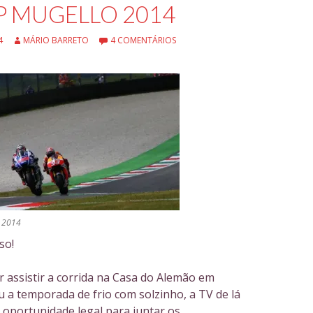
 MUGELLO 2014
4
MÁRIO BARRETO
4 COMENTÁRIOS
 2014
so!
 assistir a corrida na Casa do Alemão em
 a temporada de frio com solzinho, a TV de lá
 oportunidade legal para juntar os