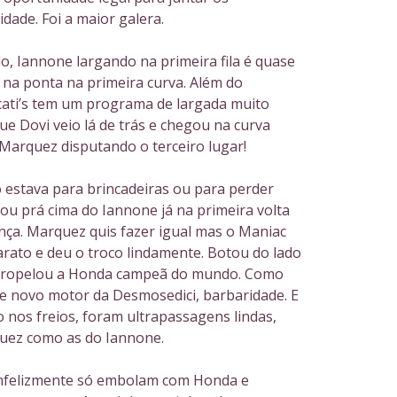
idade. Foi a maior galera.
o, Iannone largando na primeira fila é quase
 na ponta na primeira curva. Além do
ati’s tem um programa de largada muito
que Dovi veio lá de trás e chegou na curva
arquez disputando o terceiro lugar!
estava para brincadeiras ou para perder
u prá cima do Iannone já na primeira volta
nça. Marquez quis fazer igual mas o Maniac
arato e deu o troco lindamente. Botou do lado
tropelou a Honda campeã do mundo. Como
e novo motor da Desmosedici, barbaridade. E
 nos freios, foram ultrapassagens lindas,
uez como as do Iannone.
infelizmente só embolam com Honda e