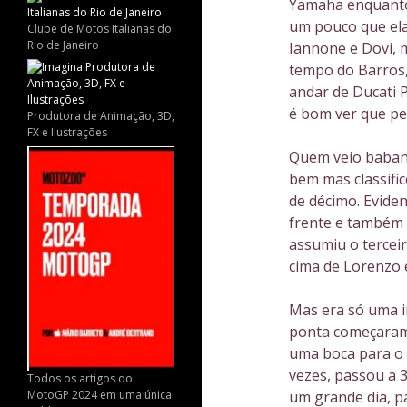
Yamaha enquanto
um pouco que ela
Clube de Motos Italianas do
Rio de Janeiro
Iannone e Dovi, 
tempo do Barros,
andar de Ducati 
é bom ver que pe
Produtora de Animação, 3D,
FX e Ilustrações
Quem veio baband
bem mas classifi
de décimo. Evide
frente e também 
assumiu o terceir
cima de Lorenzo 
Mas era só uma i
ponta começaram 
uma boca para o R
vezes, passou a 
Todos os artigos do
MotoGP 2024 em uma única
um grande dia, p