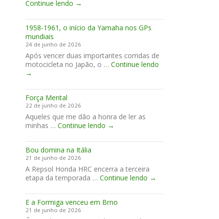
Passa
Continue lendo
→
Três
e
1958-1961, o início da Yamaha nos GPs
RJ-
mundiais
139
24 de junho de 2026
Após vencer duas importantes corridas de
1958-
motocicleta no Japão, o …
Continue lendo
1961,
→
o
início
Força Mental
da
22 de junho de 2026
Yamaha
Aqueles que me dão a honra de ler as
nos
Força
minhas …
Continue lendo
→
GPs
Mental
mundiais
Bou domina na Itália
21 de junho de 2026
A Repsol Honda HRC encerra a terceira
Bou
etapa da temporada …
Continue lendo
→
domina
na
E a Formiga venceu em Brno
Itália
21 de junho de 2026