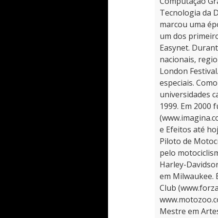
Computação Gráfi
Tecnologia da D
marcou uma épo
um dos primeiro
Easynet. Durant
nacionais, regio
London Festival
especiais. Como
universidades c
1999. Em 2000 
(www.imagina.co
e Efeitos até h
Piloto de Motoc
pelo motociclism
Harley-Davidso
em Milwaukee. 
Club (www.forza
www.motozoo.co
Mestre em Artes