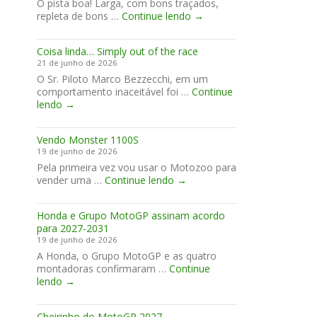
Ô pista boa! Larga, com bons traçados,
E
repleta de bons …
Continue lendo
→
a
Formiga
Coisa linda… Simply out of the race
venceu
21 de junho de 2026
em
O Sr. Piloto Marco Bezzecchi, em um
Brno
comportamento inaceitável foi …
Continue
Coisa
lendo
→
linda…
Simply
Vendo Monster 1100S
out
19 de junho de 2026
of
Pela primeira vez vou usar o Motozoo para
the
Vendo
vender uma …
race
Continue lendo
→
Monster
1100S
Honda e Grupo MotoGP assinam acordo
para 2027-2031
19 de junho de 2026
A Honda, o Grupo MotoGP e as quatro
montadoras confirmaram …
Continue
Honda
lendo
→
e
Grupo
Cheirinho do MotoGP 2027