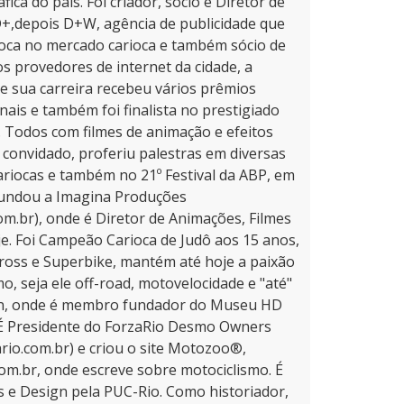
ca do país. Foi criador, sócio e Diretor de
+,depois D+W, agência de publicidade que
ca no mercado carioca e também sócio de
s provedores de internet da cidade, a
e sua carreira recebeu vários prêmios
nais e também foi finalista no prestigiado
. Todos com filmes de animação e efeitos
 convidado, proferiu palestras em diversas
ariocas e também no 21º Festival da ABP, em
fundou a Imagina Produções
m.br), onde é Diretor de Animações, Filmes
oje. Foi Campeão Carioca de Judô aos 15 anos,
ross e Superbike, mantém até hoje a paixão
o, seja ele off-road, motovelocidade e "até"
n, onde é membro fundador do Museu HD
É Presidente do ForzaRio Desmo Owners
rio.com.br) e criou o site Motozoo®,
m.br, onde escreve sobre motociclismo. É
 e Design pela PUC-Rio. Como historiador,