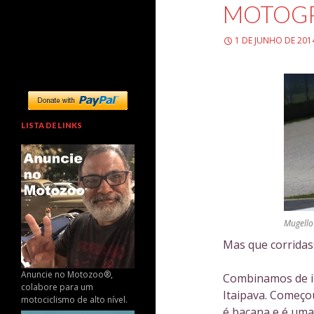
MOTOGP
1 DE JUNHO DE 201
LISTA DE LINKS
Mugello
Mas que corridas
Anuncie no Motozoo®,
Combinamos de ir
colabore para um
Itaipava. Começou
motociclismo de alto nível.
é bacana e é uma