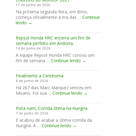
MotoGP
17 de junho de 2026
assinam
Na próxima segunda-feira, em Brno,
acordo
começa oficialmente a era das …
para
Continue
Cheirinho
lendo
2027-
→
do
2031
MotoGP
Repsol Honda HRC encerra um fim de
2027
semana perfeito em Andorra.
14 de junho de 2026
A equipe Repsol Honda HRC coroou um
Repsol
fim de semana …
Continue lendo
→
Honda
HRC
Finalmente a Centésima
encerra
8 de junho de 2026
um
Há 267 dias Marc Marquez venceu em
fim
Finalmente
Misano. Foi sua …
Continue lendo
de
→
a
semana
Centésima
perfeito
Pista ruim, Corrida ótima na Hungria
em
7 de junho de 2026
Andorra.
E acabou de acabar a ótima corrida da
Pista
Hungria. A …
Continue lendo
→
ruim,