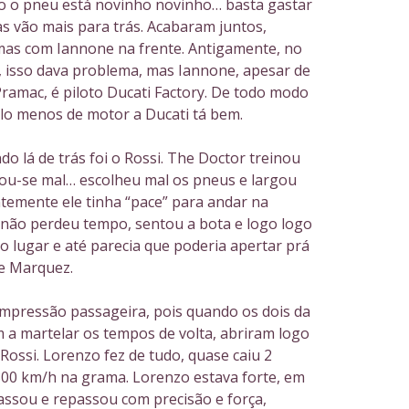
 o pneu está novinho novinho… basta gastar
s vão mais para trás. Acabaram juntos,
mas com Iannone na frente. Antigamente, no
 isso dava problema, mas Iannone, apesar de
Pramac, é piloto Ducati Factory. De todo modo
lo menos de motor a Ducati tá bem.
o lá de trás foi o Rossi. The Doctor treinou
cou-se mal… escolheu mal os pneus e largou
ntemente ele tinha “pace” para andar na
não perdeu tempo, sentou a bota e logo logo
o lugar e até parecia que poderia apertar prá
e Marquez.
mpressão passageira, pois quando os dois da
a martelar os tempos de volta, abriram logo
ossi. Lorenzo fez de tudo, quase caiu 2
300 km/h na grama. Lorenzo estava forte, em
assou e repassou com precisão e força,