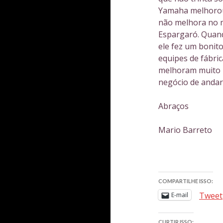
Yamaha melhorou
não melhora no 
Espargaró. Quand
ele fez um bonit
equipes de fábric
melhoram muito m
negócio de andar 
Abraços
Mario Barreto
COMPARTILHE ISSO:
Tweet
E-mail
CURTIR ISSO: