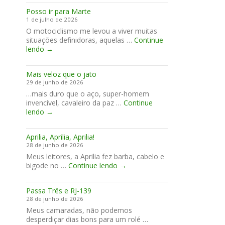
2026
Posso ir para Marte
1 de julho de 2026
O motociclismo me levou a viver muitas
situações definidoras, aquelas …
Continue
Posso
lendo
→
ir
para
Mais veloz que o jato
Marte
29 de junho de 2026
…mais duro que o aço, super-homem
invencível, cavaleiro da paz …
Continue
Mais
lendo
→
veloz
que
Aprilia, Aprilia, Aprilia!
o
28 de junho de 2026
jato
Meus leitores, a Aprilia fez barba, cabelo e
Aprilia,
bigode no …
Continue lendo
→
Aprilia,
Aprilia!
Passa Três e RJ-139
28 de junho de 2026
Meus camaradas, não podemos
desperdiçar dias bons para um rolé …