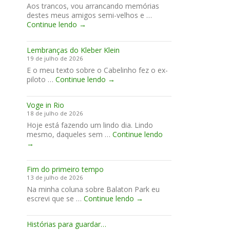
Aos trancos, vou arrancando memórias
fim
destes meus amigos semi-velhos e …
de
Piloto
Continue lendo
→
semana
Nelson
em
Ricciardi
Anglesey
Lembranças do Kleber Klein
com
19 de julho de 2026
estilo
E o meu texto sobre o Cabelinho fez o ex-
Lembranças
piloto …
Continue lendo
→
do
Kleber
Voge in Rio
Klein
18 de julho de 2026
Hoje está fazendo um lindo dia. Lindo
Voge
mesmo, daqueles sem …
Continue lendo
in
→
Rio
Fim do primeiro tempo
13 de julho de 2026
Na minha coluna sobre Balaton Park eu
Fim
escrevi que se …
Continue lendo
→
do
primeiro
Histórias para guardar…
tempo