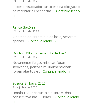
13 de julho de 2026
E como historiador, sinto-me na obrigação
de registrar as peripécias …
Continue lendo
Histórias
→
para
guardar…
Rei da Saxônia
12 de julho de 2026
A corrida de ontem e a de hoje, serviram
Rei
apenas …
Continue lendo
→
da
Saxônia
Doctor Williams James “Little Hair”
12 de julho de 2026
Novamente forças místicas foram
invocadas, portões multidimensionais
Doctor
foram abertos e …
Continue lendo
→
Williams
James
Suzuka 8 Hours 2026
“Little
5 de julho de 2026
Hair”
Honda HRC conquista a quinta vitória
Suzuka
consecutiva nas 8 Horas …
Continue lendo
8
→
Hours