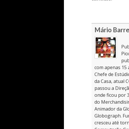
Mário Barr
Pub
Pio
pub
com apenas 15 a
Chefe de Estúdi
da Casa, atual
passou a Direçã
onde ficou por 
do Merchandisi
Animador da Gl
Globograph. Fun
cresceu até tor