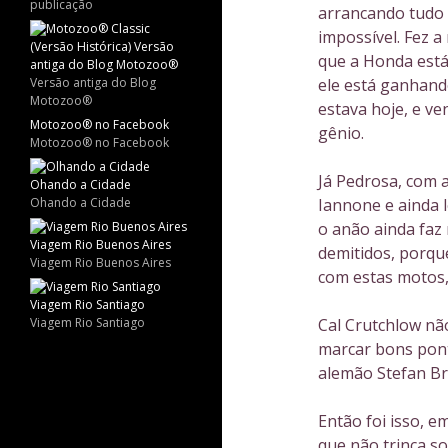
publicação
arrancando tudo 
impossível. Fez 
que a Honda está
Versão antiga do Blog
ele está ganhan
Motozoo®
estava hoje, e v
Motozoo® no Facebook
gênio.
Motozoo® no Facebook
Já Pedrosa, com 
Ohando a Cidade
Iannone e ainda l
o anão ainda faz 
demitidos, porqu
Viagem Rio Buenos Aires
com estas motos,
Viagem Rio Santiago
Cal Crutchlow nã
marcar bons pon
alemão Stefan B
Então foi isso, 
que não trinca s