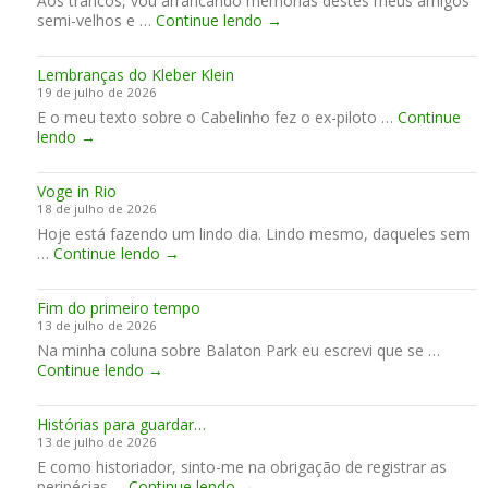
Aos trancos, vou arrancando memórias destes meus amigos
l
f
a
P
semi-velhos e …
Continue lendo
H
→
é
g
i
o
e
l
n
m
Lembranças do Kleber Klein
o
d
19 de julho de 2026
t
a
E o meu texto sobre o Cabelinho fez o ex-piloto …
o
Continue
H
L
lendo
→
N
R
e
e
C
m
l
e
Voge in Rio
b
s
n
18 de julho de 2026
r
o
c
Hoje está fazendo um lindo dia. Lindo mesmo, daqueles sem
a
n
e
V
…
Continue lendo
n
→
R
r
o
ç
i
r
g
a
c
a
Fim do primeiro tempo
e
s
c
o
13 de julho de 2026
i
d
i
f
Na minha coluna sobre Balaton Park eu escrevi que se …
n
o
a
i
F
Continue lendo
→
R
K
r
m
i
i
l
d
d
m
o
e
i
e
Histórias para guardar…
d
b
s
13 de julho de 2026
o
e
e
E como historiador, sinto-me na obrigação de registrar as
p
r
m
H
peripécias …
Continue lendo
r
→