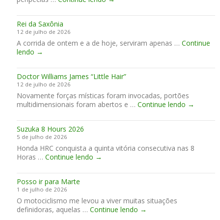
K
a
i
i
l
n
s
m
e
a
Rei da Saxônia
t
e
i
e
12 de julho de 2026
ó
i
n
m
A corrida de ontem e a de hoje, serviram apenas …
r
Continue
r
A
R
lendo
→
i
o
n
e
a
t
g
i
s
e
l
Doctor Williams James “Little Hair”
d
p
m
e
12 de julho de 2026
a
a
p
s
Novamente forças místicas foram invocadas, portões
S
r
o
e
D
multidimensionais foram abertos e …
a
Continue lendo
→
a
y
o
x
g
c
c
ô
u
o
Suzuka 8 Hours 2026
t
n
a
m
5 de julho de 2026
o
i
r
e
Honda HRC conquista a quinta vitória consecutiva nas 8
r
a
d
s
S
Horas …
Continue lendo
→
W
a
t
u
i
r
i
z
l
…
l
Posso ir para Marte
u
l
o
1 de julho de 2026
k
i
O motociclismo me levou a viver muitas situações
a
a
P
definidoras, aquelas …
Continue lendo
8
→
m
o
H
s