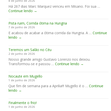
8 de junho de 2026
o
M
a
Há 267 dias Marc Marquez venceu em Misano. Foi sua …
l
o
s
F
Continue lendo
H
→
t
s
i
o
o
i
n
n
G
n
Pista ruim, Corrida ótima na Hungria
a
d
P
a
7 de junho de 2026
l
a
2
m
E acabou de acabar a ótima corrida da Hungria. A …
m
Continue
H
0
a
P
lendo
→
e
R
2
c
i
n
C
7
o
s
t
e
r
Teremos um Salão no Céu
t
e
n
d
2 de junho de 2026
a
a
c
o
Nosso grande amigo Gustavo Lorenzo nos deixou.
r
C
e
p
T
Transformou-se e passou …
u
Continue lendo
→
e
r
a
e
i
n
r
r
r
m
t
a
a
Nocaute em Mugello
e
,
é
u
2
1 de junho de 2026
m
C
s
m
0
Que fim de semana para a Aprilia!!! Mugello é o …
o
Continue
o
i
f
2
N
lendo
→
s
r
m
i
7
o
u
r
a
m
-
c
m
i
d
2
Finalmente o frio!
a
S
d
e
0
1 de junho de 2026
u
a
a
s
3