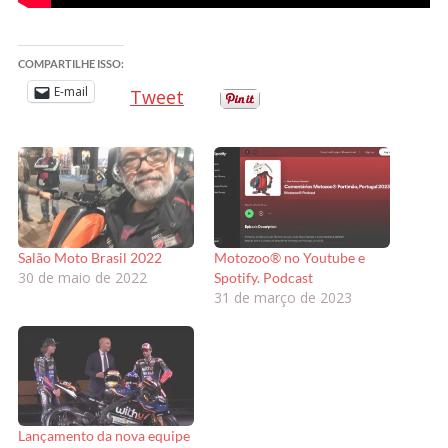
COMPARTILHE ISSO:
E-mail
Tweet
Salão Moto Brasil 2022
Motozoo® no Youtube e
30 de maio de 2022
Spotify. Podcast
31 de março de 2023
Lançamento da nova equipe