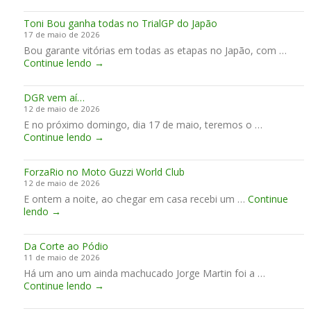
a
s
P
l
t
a
e
á
Toni Bou ganha todas no TrialGP do Japão
e
m
r
s
17 de maio de 2026
B
u
e
s
Bou garante vitórias em todas as etapas no Japão, com …
a
d
i
i
T
Continue lendo
→
t
a
r
c
o
e
r
a
a
n
d
s
DGR vem aí…
i
a
12 de maio de 2026
B
C
E no próximo domingo, dia 17 de maio, teremos o …
o
a
D
Continue lendo
u
→
t
G
g
a
R
a
l
ForzaRio no Moto Guzzi World Club
v
n
u
12 de maio de 2026
e
h
n
E ontem a noite, ao chegar em casa recebi um …
m
Continue
a
h
F
lendo
→
a
t
a
o
í
o
r
…
d
Da Corte ao Pódio
z
a
11 de maio de 2026
a
s
Há um ano um ainda machucado Jorge Martin foi a …
R
n
D
Continue lendo
i
→
o
a
o
T
C
n