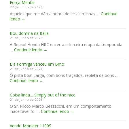
Força Mental
8
e
,
22 de junho de 2026
-
R
A
Aqueles que me dão a honra de ler as minhas …
1
Continue
J
p
F
lendo
→
9
-
r
o
6
1
i
r
1
3
l
Bou domina na Itália
ç
,
9
i
21 de junho de 2026
a
o
a
A Repsol Honda HRC encerra a terceira etapa da temporada
M
i
!
B
…
Continue lendo
e
→
n
o
n
í
u
t
c
E a Formiga venceu em Brno
d
a
i
21 de junho de 2026
o
l
o
Ô pista boa! Larga, com bons traçados, repleta de bons …
m
d
E
Continue lendo
→
i
a
a
n
Y
F
a
a
Coisa linda… Simply out of the race
o
n
m
21 de junho de 2026
r
a
a
O Sr. Piloto Marco Bezzecchi, em um comportamento
m
I
h
C
inaceitável foi …
i
Continue lendo
→
t
a
o
g
á
n
i
a
l
o
Vendo Monster 1100S
s
v
i
s