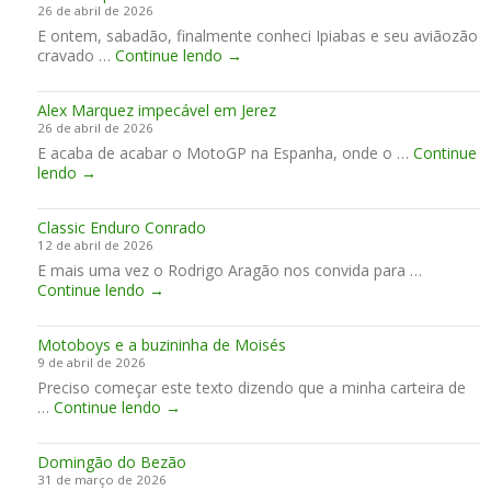
26 de abril de 2026
u
y
E ontem, sabadão, finalmente conheci Ipiabas e seu aviãozão
a
r
C
cravado …
Continue lendo
o
→
o
o
I
n
n
Alex Marquez impecável em Jerez
h
f
26 de abril de 2026
e
e
E acaba de acabar o MotoGP na Espanha, onde o …
c
Continue
r
A
lendo
→
i
n
l
I
o
e
p
Classic Enduro Conrado
x
i
12 de abril de 2026
M
a
E mais uma vez o Rodrigo Aragão nos convida para …
a
b
C
Continue lendo
r
→
a
l
q
s
a
u
!
Motoboys e a buzininha de Moisés
s
e
9 de abril de 2026
s
z
Preciso começar este texto dizendo que a minha carteira de
i
i
M
…
Continue lendo
c
→
m
o
E
p
t
n
e
Domingão do Bezão
o
d
c
31 de março de 2026
b
u
á