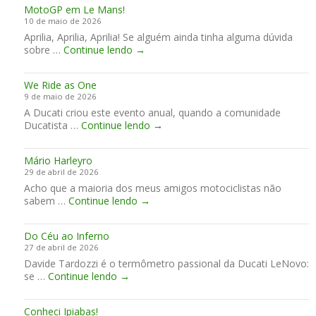
r
MotoGP em Le Mans!
o
o
i
10 de maio de 2026
r
M
a
Aprilia, Aprilia, Aprilia! Se alguém ainda tinha alguma dúvida
t
o
l
M
sobre …
Continue lendo
e
→
t
G
o
a
o
P
t
o
G
d
We Ride as One
o
P
u
o
9 de maio de 2026
G
ó
z
J
A Ducati criou este evento anual, quando a comunidade
P
d
z
a
W
Ducatista …
Continue lendo
e
→
i
i
p
e
m
o
W
ã
R
L
o
o
Mário Harleyro
i
e
r
29 de abril de 2026
d
M
l
Acho que a maioria dos meus amigos motociclistas não
e
a
d
M
sabem …
Continue lendo
→
a
n
C
á
s
s
l
r
O
!
u
Do Céu ao Inferno
i
n
b
27 de abril de 2026
o
e
Davide Tardozzi é o termômetro passional da Ducati LeNovo:
H
D
se …
Continue lendo
→
a
o
r
C
l
Conheci Ipiabas!
é
e