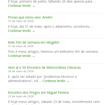
E hoje, primeiro de junho, faltando 20 dias apenas para …
t
l
ó
e
1
F
Continue lendo
e
→
ã
t
m
i
e
o
i
a
n
m
n
m
n
Provei que estou vivo. Amém
a
M
o
a
a
31 de maio de 2026
l
u
C
n
p
E hoje, dia 31 de maio, após o adiamento, aconteceu …
m
g
é
a
e
P
Continue lendo
e
→
e
u
H
r
r
n
l
u
f
o
t
l
n
e
Belo Fim de Semana em Múgello!
v
e
o
g
i
31 de maio de 2026
e
o
r
t
Pois é meus amigos, tivemos um belíssimo fim de semana …
i
f
i
o
B
Continue lendo
q
→
r
a
e
e
u
i
m
l
e
o
A
Vem aí o XX Encontro de Motocicletas Clássicas
o
e
!
n
24 de maio de 2026
F
s
d
E, após ser adiado por “problemas técnicos e
i
t
o
V
administrativos”, irá …
m
Continue lendo
→
o
r
e
d
u
r
m
e
v
a
Encontro dos Pregos em Miguel Pereira
a
S
i
.
23 de maio de 2026
í
e
v
E hoje meus amigos, sábado 23 de maio, incrivelmente sem
o
m
o