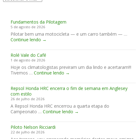
Fundamentos da Pilotagem
5 de agosto de 2026
Pilotar bem uma motocicleta — e um carro também — …
F
Continue lendo
→
u
n
Rolé Vale do Café
d
1 de agosto de 2026
a
Hoje os climatologistas previram um dia lindo e acertaram!!!
m
R
Tivemos …
Continue lendo
e
→
o
n
l
t
Repsol Honda HRC encerra o fim de semana em Anglesey
é
o
com estilo
V
s
26 de julho de 2026
a
d
A Repsol Honda HRC encerrou a quarta etapa do
l
a
R
Campeonato …
Continue lendo
e
→
P
e
d
i
p
o
l
Piloto Nelson Ricciardi
s
C
o
22 de julho de 2026
o
a
t