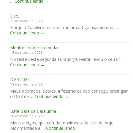
E
…
Continue lendo
→
X
a
.
n
X
n
A
c
E
a
m
E se…
o
n
e
é
21 de maio de 2026
n
c
m
m
E hoje o Caralivro me mostrou um artigo usando uma …
t
o
M
E
Continue lendo
→
r
n
ú
s
o
t
g
e
d
r
e
Montmeló precisa mudar
…
o
o
l
18 de maio de 2026
s
d
l
No teste desta segunda-feira Jorge Martin levou o seu 6° …
P
e
o
M
Continue lendo
→
r
M
!
o
e
o
n
g
t
DGR 2026
t
o
o
18 de maio de 2026
m
s
c
Meus adorados leitores, infelizmente não consegui prestigiar
e
e
i
D
o DGR de …
Continue lendo
l
→
m
c
G
ó
M
l
R
p
i
e
Bate Bate da Catalunha
2
r
g
t
18 de maio de 2026
0
e
u
a
Meus amigos, que corrida movimentada esta de hoje.
2
c
e
s
B
Movimentada e …
Continue lendo
6
→
i
l
C