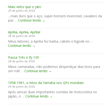
s
o
J
Mais veloz que o jato
s
u
a
29 de junho de 2026
o
r
m
…mais duro que o aço, super-homem invencível, cavaleiro da
i
s
e
M
paz …
Continue lendo
→
r
2
s
a
p
0
“
i
a
2
L
Aprilia, Aprilia, Aprilia!
s
r
6
i
28 de junho de 2026
v
a
t
Meus leitores, a Aprilia fez barba, cabelo e bigode no …
e
M
t
A
Continue lendo
→
l
a
l
p
o
r
e
r
z
t
H
Passa Três e RJ-139
i
q
e
a
28 de junho de 2026
l
u
i
Meus camaradas, não podemos desperdiçar dias bons para
i
e
r
P
um rolé …
Continue lendo
a
→
o
”
a
,
j
s
A
a
1958-1961, o início da Yamaha nos GPs mundiais
s
p
t
24 de junho de 2026
a
r
o
Após vencer duas importantes corridas de motocicleta no
T
i
1
Japão, o …
Continue lendo
r
→
l
9
ê
i
5
s
a