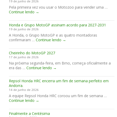
19 de junho de 2026
a
e
a
G
Pela primeira vez vou usar o Motozoo para vender uma …
l
n
P
V
Continue lendo
→
i
c
s
e
n
e
m
n
d
u
u
Honda e Grupo MotoGP assinam acordo para 2027-2031
d
a
e
n
19 de junho de 2026
o
…
m
d
A Honda, o Grupo MotoGP e as quatro montadoras
M
S
B
i
H
confirmaram …
o
Continue lendo
→
i
r
a
o
n
m
n
i
n
s
p
o
s
Cheirinho do MotoGP 2027
d
t
l
17 de junho de 2026
a
e
y
Na próxima segunda-feira, em Brno, começa oficialmente a
e
r
o
C
era das …
Continue lendo
→
G
1
u
h
r
1
t
e
u
0
o
Repsol Honda HRC encerra um fim de semana perfeito em
i
p
0
f
Andorra.
r
o
S
t
14 de junho de 2026
i
M
h
A equipe Repsol Honda HRC coroou um fim de semana …
n
o
e
R
Continue lendo
→
h
t
r
e
o
o
a
p
d
G
c
Finalmente a Centésima
s
o
P
e