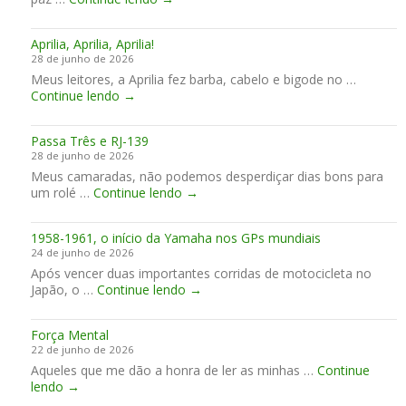
s
a
p
0
“
i
a
2
L
Aprilia, Aprilia, Aprilia!
s
r
6
i
28 de junho de 2026
v
a
t
Meus leitores, a Aprilia fez barba, cabelo e bigode no …
e
M
t
A
Continue lendo
→
l
a
l
p
o
r
e
r
z
t
H
Passa Três e RJ-139
i
q
e
a
28 de junho de 2026
l
u
i
Meus camaradas, não podemos desperdiçar dias bons para
i
e
r
P
um rolé …
Continue lendo
a
→
o
”
a
,
j
s
A
a
1958-1961, o início da Yamaha nos GPs mundiais
s
p
t
24 de junho de 2026
a
r
o
Após vencer duas importantes corridas de motocicleta no
T
i
1
Japão, o …
Continue lendo
r
→
l
9
ê
i
5
s
a
Força Mental
8
e
,
22 de junho de 2026
-
R
A
Aqueles que me dão a honra de ler as minhas …
1
Continue
J
p
F
lendo
→
9
-
r
o
6
1
i