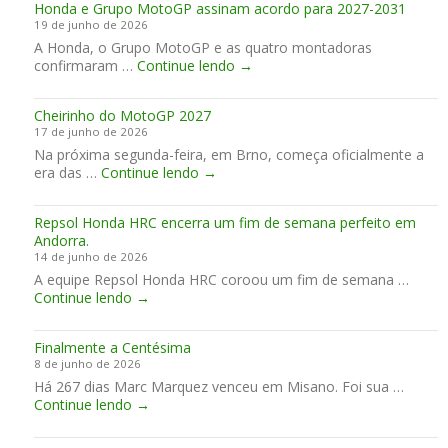
Honda e Grupo MotoGP assinam acordo para 2027-2031
d
a
e
n
19 de junho de 2026
o
…
m
d
A Honda, o Grupo MotoGP e as quatro montadoras
M
S
B
i
H
confirmaram …
o
Continue lendo
→
i
r
a
o
n
m
n
i
n
s
p
o
s
Cheirinho do MotoGP 2027
d
t
l
17 de junho de 2026
a
e
y
Na próxima segunda-feira, em Brno, começa oficialmente a
e
r
o
C
era das …
Continue lendo
→
G
1
u
h
r
1
t
e
u
0
o
Repsol Honda HRC encerra um fim de semana perfeito em
i
p
0
f
Andorra.
r
o
S
t
14 de junho de 2026
i
M
h
A equipe Repsol Honda HRC coroou um fim de semana …
n
o
e
R
Continue lendo
→
h
t
r
e
o
o
a
p
d
G
c
Finalmente a Centésima
s
o
P
e
8 de junho de 2026
o
M
a
Há 267 dias Marc Marquez venceu em Misano. Foi sua …
l
o
s
F
Continue lendo
H
→
t
s
i
o
o
i
n
n
G
n