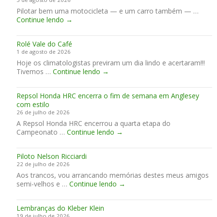
Pilotar bem uma motocicleta — e um carro também — …
F
Continue lendo
→
u
n
Rolé Vale do Café
d
1 de agosto de 2026
a
Hoje os climatologistas previram um dia lindo e acertaram!!!
m
R
Tivemos …
Continue lendo
e
→
o
n
l
t
Repsol Honda HRC encerra o fim de semana em Anglesey
é
o
com estilo
V
s
26 de julho de 2026
a
d
A Repsol Honda HRC encerrou a quarta etapa do
l
a
R
Campeonato …
Continue lendo
e
→
P
e
d
i
p
o
l
Piloto Nelson Ricciardi
s
C
o
22 de julho de 2026
o
a
t
Aos trancos, vou arrancando memórias destes meus amigos
l
f
a
P
semi-velhos e …
Continue lendo
H
→
é
g
i
o
e
l
n
m
Lembranças do Kleber Klein
o
d
19 de julho de 2026