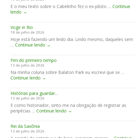
t
a
E o meu texto sobre o Cabelinho fez o ex-piloto …
o
Continue
H
L
lendo
→
N
R
e
e
C
m
l
e
Voge in Rio
b
s
n
18 de julho de 2026
r
o
c
Hoje está fazendo um lindo dia. Lindo mesmo, daqueles sem
a
n
e
V
…
Continue lendo
n
→
R
r
o
ç
i
r
g
a
c
a
Fim do primeiro tempo
e
s
c
o
13 de julho de 2026
i
d
i
f
Na minha coluna sobre Balaton Park eu escrevi que se …
n
o
a
i
F
Continue lendo
→
R
K
r
m
i
i
l
d
d
m
o
e
i
e
Histórias para guardar…
d
b
s
13 de julho de 2026
o
e
e
E como historiador, sinto-me na obrigação de registrar as
p
r
m
H
peripécias …
Continue lendo
r
→
K
a
i
i
l
n
s
m
e
a
Rei da Saxônia
t
e
i
e
12 de julho de 2026
ó
i
n
m