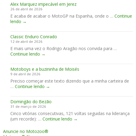
Alex Marquez impecável em Jerez
h
f
26 de abril de 2026
e
e
E acaba de acabar o MotoGP na Espanha, onde o …
c
Continue
r
A
lendo
→
i
n
l
I
o
e
p
Classic Enduro Conrado
x
i
12 de abril de 2026
M
a
E mais uma vez o Rodrigo Aragão nos convida para …
a
b
C
Continue lendo
r
→
a
l
q
s
a
u
!
Motoboys e a buzininha de Moisés
s
e
9 de abril de 2026
s
z
Preciso começar este texto dizendo que a minha carteira de
i
i
M
…
Continue lendo
c
→
m
o
E
p
t
n
e
Domingão do Bezão
o
d
c
31 de março de 2026
b
u
á
Cinco vitórias consecutivas, 121 voltas seguidas na liderança
o
r
v
D
(um recorde): …
Continue lendo
y
→
o
e
o
s
C
l
m
e
o
e
Anuncie no Motozoo®
i
a
n
m