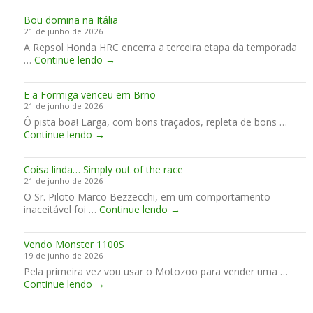
r
1
3
l
Bou domina na Itália
ç
,
9
i
21 de junho de 2026
a
o
a
A Repsol Honda HRC encerra a terceira etapa da temporada
M
i
!
B
…
Continue lendo
e
→
n
o
n
í
u
t
c
E a Formiga venceu em Brno
d
a
i
21 de junho de 2026
o
l
o
Ô pista boa! Larga, com bons traçados, repleta de bons …
m
d
E
Continue lendo
→
i
a
a
n
Y
F
a
a
Coisa linda… Simply out of the race
o
n
m
21 de junho de 2026
r
a
a
O Sr. Piloto Marco Bezzecchi, em um comportamento
m
I
h
C
inaceitável foi …
i
Continue lendo
→
t
a
o
g
á
n
i
a
l
o
Vendo Monster 1100S
s
v
i
s
19 de junho de 2026
a
e
a
G
Pela primeira vez vou usar o Motozoo para vender uma …
l
n
P
V
Continue lendo
→
i
c
s
e
n
e
m
n
d
u
u