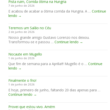
Pista ruim, Corrida ótima na Hungria
a
d
P
a
7 de junho de 2026
l
a
2
m
E acabou de acabar a ótima corrida da Hungria. A …
m
Continue
H
0
a
P
lendo
→
e
R
2
c
i
n
C
7
o
s
t
e
r
Teremos um Salão no Céu
t
e
n
d
2 de junho de 2026
a
a
c
o
Nosso grande amigo Gustavo Lorenzo nos deixou.
r
C
e
p
T
Transformou-se e passou …
u
Continue lendo
→
e
r
a
e
i
n
r
r
r
m
t
a
a
Nocaute em Mugello
e
,
é
u
2
1 de junho de 2026
m
C
s
m
0
Que fim de semana para a Aprilia!!! Mugello é o …
o
Continue
o
i
f
2
N
lendo
→
s
r
m
i
7
o
u
r
a
m
-
c
m
i
d
2
Finalmente o frio!
a
S
d
e
0
1 de junho de 2026
u
a
a
s
3
E hoje, primeiro de junho, faltando 20 dias apenas para …
t
l
ó
e
1
F
Continue lendo
e
→
ã
t
m
i
e
o
i
a
n
m
n
m
n
Provei que estou vivo. Amém
a
M
o
a
a