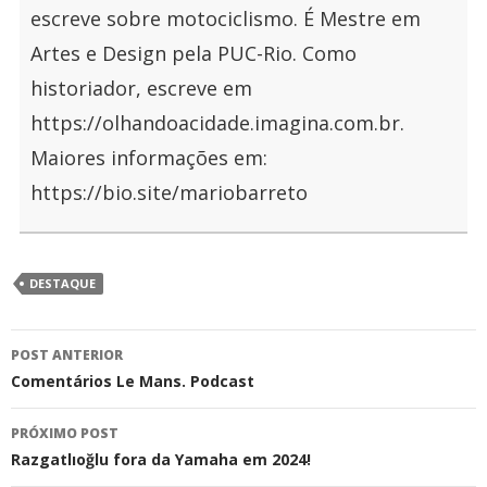
escreve sobre motociclismo. É Mestre em
Artes e Design pela PUC-Rio. Como
historiador, escreve em
https://olhandoacidade.imagina.com.br.
Maiores informações em:
https://bio.site/mariobarreto
DESTAQUE
Navegação
POST ANTERIOR
de
Comentários Le Mans. Podcast
posts
PRÓXIMO POST
Razgatlıoğlu fora da Yamaha em 2024!