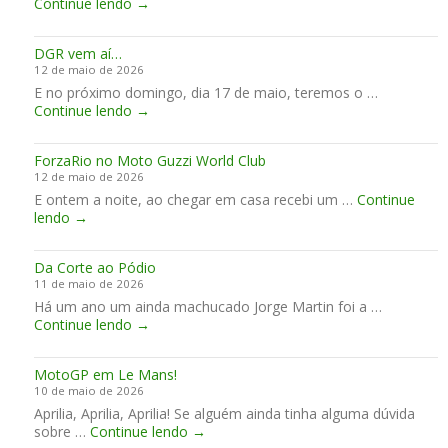
T
Continue lendo
→
t
a
r
c
o
e
r
a
a
n
d
s
DGR vem aí…
i
a
12 de maio de 2026
B
C
E no próximo domingo, dia 17 de maio, teremos o …
o
a
D
Continue lendo
u
→
t
G
g
a
R
a
l
ForzaRio no Moto Guzzi World Club
v
n
u
12 de maio de 2026
e
h
n
E ontem a noite, ao chegar em casa recebi um …
m
Continue
a
h
F
lendo
→
a
t
a
o
í
o
r
…
d
Da Corte ao Pódio
z
a
11 de maio de 2026
a
s
Há um ano um ainda machucado Jorge Martin foi a …
R
n
D
Continue lendo
i
→
o
a
o
T
C
n
r
MotoGP em Le Mans!
o
o
i
10 de maio de 2026
r
M
a
Aprilia, Aprilia, Aprilia! Se alguém ainda tinha alguma dúvida
t
o
l
M
sobre …
Continue lendo
e
→
t
G