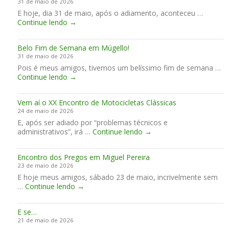
31 de maio de 2026
l
u
C
n
p
E hoje, dia 31 de maio, após o adiamento, aconteceu …
m
g
é
a
e
P
Continue lendo
e
→
e
u
H
r
r
n
l
u
f
o
t
l
n
e
Belo Fim de Semana em Múgello!
v
e
o
g
i
31 de maio de 2026
e
o
r
t
Pois é meus amigos, tivemos um belíssimo fim de semana …
i
f
i
o
B
Continue lendo
q
→
r
a
e
e
u
i
m
l
e
o
A
Vem aí o XX Encontro de Motocicletas Clássicas
o
e
!
n
24 de maio de 2026
F
s
d
E, após ser adiado por “problemas técnicos e
i
t
o
V
administrativos”, irá …
m
Continue lendo
→
o
r
e
d
u
r
m
e
v
a
Encontro dos Pregos em Miguel Pereira
a
S
i
.
23 de maio de 2026
í
e
v
E hoje meus amigos, sábado 23 de maio, incrivelmente sem
o
m
o
E
…
Continue lendo
→
X
a
.
n
X
n
A
c
E
a
m
E se…
o
n
e
é
21 de maio de 2026
n
c
m
m