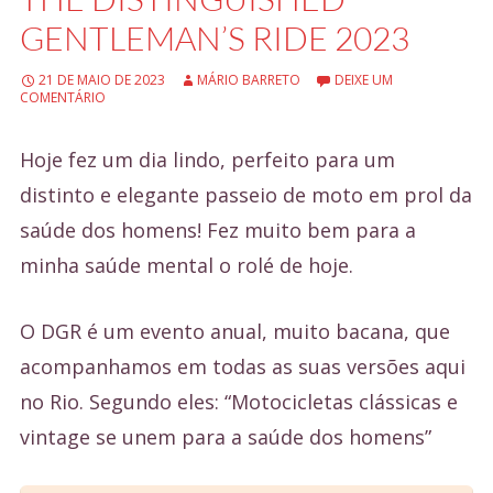
e
GENTLEMAN’S RIDE 2023
ú
21 DE MAIO DE 2023
MÁRIO BARRETO
DEIXE UM
d
COMENTÁRIO
o
Hoje fez um dia lindo, perfeito para um
distinto e elegante passeio de moto em prol da
saúde dos homens! Fez muito bem para a
minha saúde mental o rolé de hoje.
O DGR é um evento anual, muito bacana, que
acompanhamos em todas as suas versões aqui
no Rio. Segundo eles: “Motocicletas clássicas e
vintage se unem para a saúde dos homens”