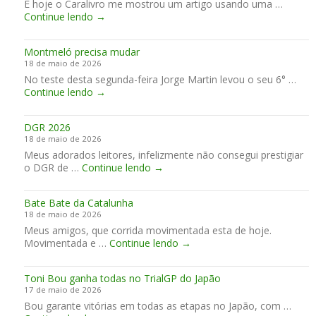
E hoje o Caralivro me mostrou um artigo usando uma …
t
o
M
E
Continue lendo
→
r
n
ú
s
o
t
g
e
d
r
e
Montmeló precisa mudar
…
o
o
l
18 de maio de 2026
s
d
l
No teste desta segunda-feira Jorge Martin levou o seu 6° …
P
e
o
M
Continue lendo
→
r
M
!
o
e
o
n
g
t
DGR 2026
t
o
o
18 de maio de 2026
m
s
c
Meus adorados leitores, infelizmente não consegui prestigiar
e
e
i
D
o DGR de …
Continue lendo
l
→
m
c
G
ó
M
l
R
p
i
e
Bate Bate da Catalunha
2
r
g
t
18 de maio de 2026
0
e
u
a
Meus amigos, que corrida movimentada esta de hoje.
2
c
e
s
B
Movimentada e …
Continue lendo
6
→
i
l
C
a
s
P
l
t
a
e
á
Toni Bou ganha todas no TrialGP do Japão
e
m
r
s
17 de maio de 2026
B
u
e
s
Bou garante vitórias em todas as etapas no Japão, com …
a
d
i
i