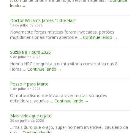
A corrida de ontem e a de hoje, serviram apenas …
r
Continue
r
A
R
lendo
→
i
o
n
e
a
t
g
i
s
e
l
Doctor Williams James “Little Hair”
d
p
m
e
12 de julho de 2026
a
a
p
s
Novamente forças místicas foram invocadas, portões
S
r
o
e
D
multidimensionais foram abertos e …
a
Continue lendo
→
a
y
o
x
g
c
c
ô
u
o
Suzuka 8 Hours 2026
t
n
a
m
5 de julho de 2026
o
i
r
e
Honda HRC conquista a quinta vitória consecutiva nas 8
r
a
d
s
S
Horas …
Continue lendo
→
W
a
t
u
i
r
i
z
l
…
l
Posso ir para Marte
u
l
o
1 de julho de 2026
k
i
O motociclismo me levou a viver muitas situações
a
a
P
definidoras, aquelas …
Continue lendo
8
→
m
o
H
s
s
o
J
Mais veloz que o jato
s
u
a
29 de junho de 2026
o
r
m
…mais duro que o aço, super-homem invencível, cavaleiro da
i
s
e
M
paz …
Continue lendo
→
r
2