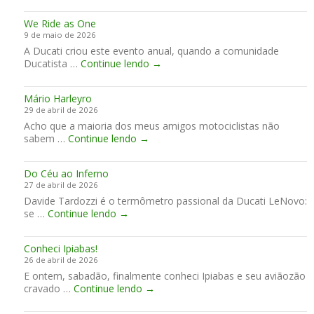
o
a
o
P
t
o
G
d
We Ride as One
o
P
u
o
9 de maio de 2026
G
ó
z
J
A Ducati criou este evento anual, quando a comunidade
P
d
z
a
W
Ducatista …
Continue lendo
e
→
i
i
p
e
m
o
W
ã
R
L
o
o
Mário Harleyro
i
e
r
29 de abril de 2026
d
M
l
Acho que a maioria dos meus amigos motociclistas não
e
a
d
M
sabem …
Continue lendo
→
a
n
C
á
s
s
l
r
O
!
u
Do Céu ao Inferno
i
n
b
27 de abril de 2026
o
e
Davide Tardozzi é o termômetro passional da Ducati LeNovo:
H
D
se …
Continue lendo
→
a
o
r
C
l
Conheci Ipiabas!
é
e
26 de abril de 2026
u
y
E ontem, sabadão, finalmente conheci Ipiabas e seu aviãozão
a
r
C
cravado …
Continue lendo
o
→
o
o
I
n
n