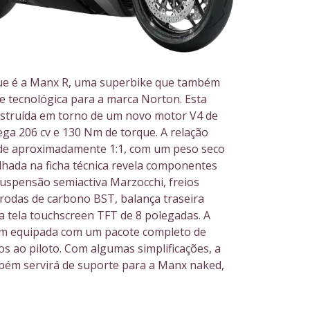
ue é a Manx R, uma superbike que também
ne tecnológica para a marca Norton. Esta
nstruída em torno de um novo motor V4 de
ega 206 cv e 130 Nm de torque. A relação
de aproximadamente 1:1, com um peso seco
lhada na ficha técnica revela componentes
spensão semiactiva Marzocchi, freios
odas de carbono BST, balança traseira
tela touchscreen TFT de 8 polegadas. A
 equipada com um pacote completo de
cos ao piloto. Com algumas simplificações, a
ém servirá de suporte para a Manx naked,