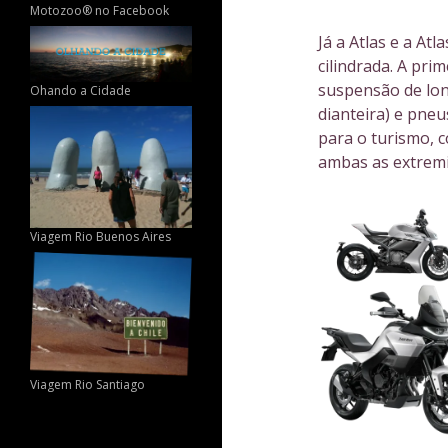
Motozoo® no Facebook
Já a Atlas e a A
cilindrada. A pri
suspensão de lon
Ohando a Cidade
dianteira) e pne
para o turismo, 
ambas as extremi
Viagem Rio Buenos Aires
Viagem Rio Santiago