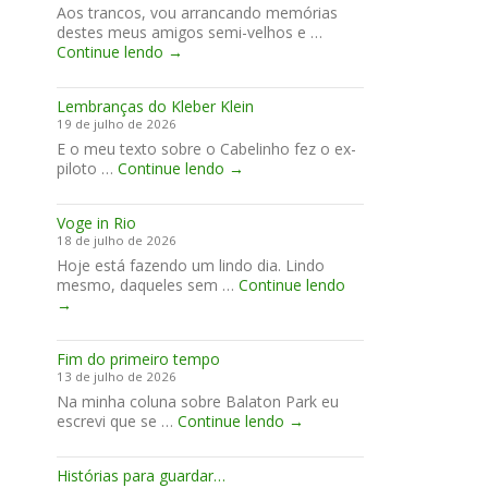
Aos trancos, vou arrancando memórias
fim
destes meus amigos semi-velhos e …
de
Piloto
Continue lendo
→
semana
Nelson
em
Ricciardi
Anglesey
Lembranças do Kleber Klein
com
19 de julho de 2026
estilo
E o meu texto sobre o Cabelinho fez o ex-
Lembranças
piloto …
Continue lendo
→
do
Kleber
Voge in Rio
Klein
18 de julho de 2026
Hoje está fazendo um lindo dia. Lindo
Voge
mesmo, daqueles sem …
Continue lendo
in
→
Rio
Fim do primeiro tempo
13 de julho de 2026
Na minha coluna sobre Balaton Park eu
Fim
escrevi que se …
Continue lendo
→
do
primeiro
Histórias para guardar…
tempo