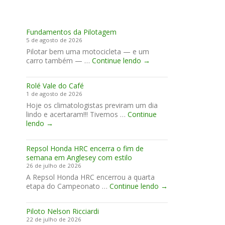
Fundamentos da Pilotagem
5 de agosto de 2026
Pilotar bem uma motocicleta — e um
Fundamentos
carro também — …
Continue lendo
→
da
Pilotagem
Rolé Vale do Café
1 de agosto de 2026
Hoje os climatologistas previram um dia
lindo e acertaram!!! Tivemos …
Continue
Rolé
lendo
→
Vale
do
Repsol Honda HRC encerra o fim de
Café
semana em Anglesey com estilo
26 de julho de 2026
A Repsol Honda HRC encerrou a quarta
Repsol
etapa do Campeonato …
Continue lendo
→
Honda
HRC
Piloto Nelson Ricciardi
encerra
22 de julho de 2026
o