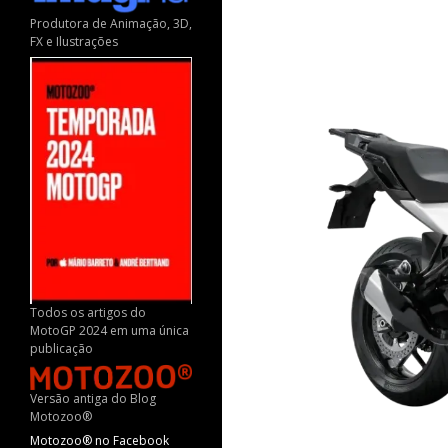
Produtora de Animação, 3D,
FX e Ilustrações
Todos os artigos do
MotoGP 2024 em uma única
publicação
Versão antiga do Blog
Motozoo®
Motozoo® no Facebook