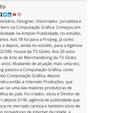
eto
licitário, Designer, Historiador, Jornalista e
neiro na Computação Gráfica. Começou em
licidade na Artplan Publicidade, no estúdio,
nos. Aos 18 foi para a Propeg, já como
o e depois, ainda no estúdio, para a Agência
 CGCOM, House da TV Globo. Aos 20 anos
o de Arte do Merchandising da TV Globo
3 anos. Mudando de atuação mais uma vez,
ng passou a Computação Gráfica, como
obo Computação Gráfica, depois
dou então a Intervalo Produções, que
nar-se uma das maiores produtoras de
ca do país. Foi criador, sócio e Diretor de
+,depois D+W, agência de publicidade que
ca no mercado carioca e também sócio de
s provedores de internet da cidade, a