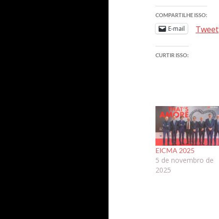
COMPARTILHE ISSO:
Tweet
E-mail
CURTIR ISSO:
EICMA 2025
5 de novembro de
2025