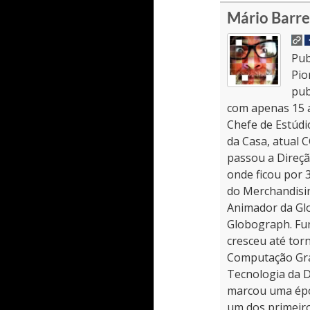
Mário Barr
Pub
Pio
pub
com apenas 15 a
Chefe de Estúdi
da Casa, atual
passou a Direçã
onde ficou por 
do Merchandisi
Animador da Gl
Globograph. Fun
cresceu até tor
Computação Gráfi
Tecnologia da D
marcou uma épo
um dos primeiro