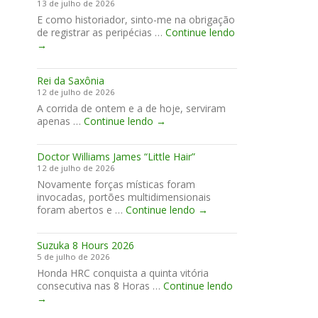
13 de julho de 2026
E como historiador, sinto-me na obrigação
de registrar as peripécias …
Continue lendo
Histórias
→
para
guardar…
Rei da Saxônia
12 de julho de 2026
A corrida de ontem e a de hoje, serviram
Rei
apenas …
Continue lendo
→
da
Saxônia
Doctor Williams James “Little Hair”
12 de julho de 2026
Novamente forças místicas foram
invocadas, portões multidimensionais
Doctor
foram abertos e …
Continue lendo
→
Williams
James
Suzuka 8 Hours 2026
“Little
5 de julho de 2026
Hair”
Honda HRC conquista a quinta vitória
Suzuka
consecutiva nas 8 Horas …
Continue lendo
8
→
Hours