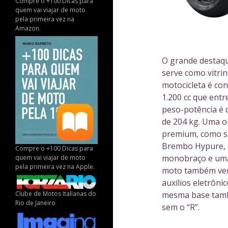
Compre o +100 Dicas para
quem vai viajar de moto
pela primeira vez na
Amazon.
O grande destaq
serve como vitri
motocicleta é co
1.200 cc que entr
peso-potência é 
de 204 kg. Uma o
premium, como su
Brembo Hypure, r
Compre o +100 Dicas para
monobraço e uma 
quem vai viajar de moto
pela primeira vez na Apple.
moto também vem
auxílios eletrôni
Clube de Motos Italianas do
mesma base tamb
Rio de Janeiro
sem o “R”.