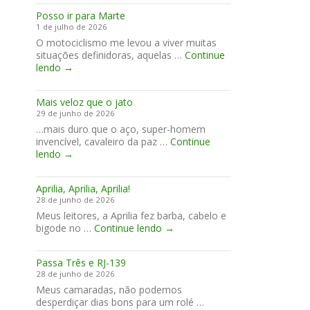
2026
Posso ir para Marte
1 de julho de 2026
O motociclismo me levou a viver muitas
situações definidoras, aquelas …
Continue
Posso
lendo
→
ir
para
Mais veloz que o jato
Marte
29 de junho de 2026
…mais duro que o aço, super-homem
invencível, cavaleiro da paz …
Continue
Mais
lendo
→
veloz
que
Aprilia, Aprilia, Aprilia!
o
28 de junho de 2026
jato
Meus leitores, a Aprilia fez barba, cabelo e
Aprilia,
bigode no …
Continue lendo
→
Aprilia,
Aprilia!
Passa Três e RJ-139
28 de junho de 2026
Meus camaradas, não podemos
desperdiçar dias bons para um rolé …