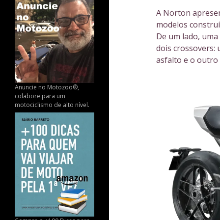
A Norton aprese
modelos construí
De um lado, uma 
dois crossovers:
asfalto e o outro
Anuncie no Motozoo®,
colabore para um
motociclismo de alto nível.