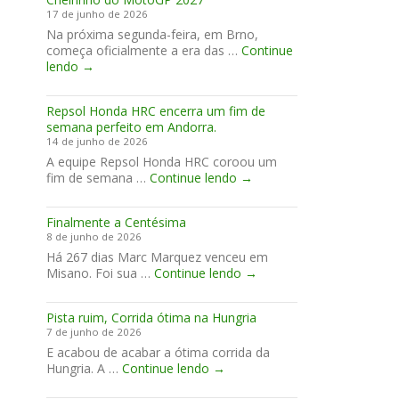
MotoGP
17 de junho de 2026
assinam
Na próxima segunda-feira, em Brno,
acordo
começa oficialmente a era das …
para
Continue
Cheirinho
lendo
2027-
→
do
2031
MotoGP
Repsol Honda HRC encerra um fim de
2027
semana perfeito em Andorra.
14 de junho de 2026
A equipe Repsol Honda HRC coroou um
Repsol
fim de semana …
Continue lendo
→
Honda
HRC
Finalmente a Centésima
encerra
8 de junho de 2026
um
Há 267 dias Marc Marquez venceu em
fim
Finalmente
Misano. Foi sua …
Continue lendo
de
→
a
semana
Centésima
perfeito
Pista ruim, Corrida ótima na Hungria
em
7 de junho de 2026
Andorra.
E acabou de acabar a ótima corrida da
Pista
Hungria. A …
Continue lendo
→
ruim,