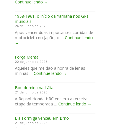
Passa
Continue lendo
→
Três
e
1958-1961, o início da Yamaha nos GPs
RJ-
mundiais
139
24 de junho de 2026
Após vencer duas importantes corridas de
1958-
motocicleta no Japão, o …
Continue lendo
1961,
→
o
início
Força Mental
da
22 de junho de 2026
Yamaha
Aqueles que me dão a honra de ler as
nos
Força
minhas …
Continue lendo
→
GPs
Mental
mundiais
Bou domina na Itália
21 de junho de 2026
A Repsol Honda HRC encerra a terceira
Bou
etapa da temporada …
Continue lendo
→
domina
na
E a Formiga venceu em Brno
Itália
21 de junho de 2026