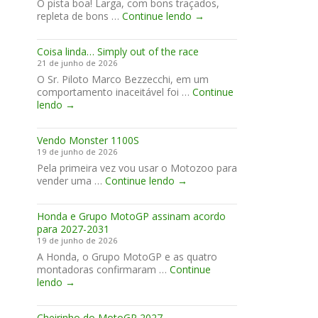
Ô pista boa! Larga, com bons traçados,
E
repleta de bons …
Continue lendo
→
a
Formiga
Coisa linda… Simply out of the race
venceu
21 de junho de 2026
em
O Sr. Piloto Marco Bezzecchi, em um
Brno
comportamento inaceitável foi …
Continue
Coisa
lendo
→
linda…
Simply
Vendo Monster 1100S
out
19 de junho de 2026
of
Pela primeira vez vou usar o Motozoo para
the
Vendo
vender uma …
race
Continue lendo
→
Monster
1100S
Honda e Grupo MotoGP assinam acordo
para 2027-2031
19 de junho de 2026
A Honda, o Grupo MotoGP e as quatro
montadoras confirmaram …
Continue
Honda
lendo
→
e
Grupo
Cheirinho do MotoGP 2027