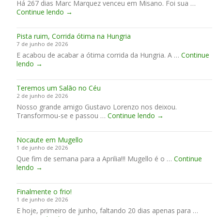
Há 267 dias Marc Marquez venceu em Misano. Foi sua …
l
o
s
F
Continue lendo
H
→
t
s
i
o
o
i
n
n
G
n
Pista ruim, Corrida ótima na Hungria
a
d
P
a
7 de junho de 2026
l
a
2
m
E acabou de acabar a ótima corrida da Hungria. A …
m
Continue
H
0
a
P
lendo
→
e
R
2
c
i
n
C
7
o
s
t
e
r
Teremos um Salão no Céu
t
e
n
d
2 de junho de 2026
a
a
c
o
Nosso grande amigo Gustavo Lorenzo nos deixou.
r
C
e
p
T
Transformou-se e passou …
u
Continue lendo
→
e
r
a
e
i
n
r
r
r
m
t
a
a
Nocaute em Mugello
e
,
é
u
2
1 de junho de 2026
m
C
s
m
0
Que fim de semana para a Aprilia!!! Mugello é o …
o
Continue
o
i
f
2
N
lendo
→
s
r
m
i
7
o
u
r
a
m
-
c
m
i
d
2
Finalmente o frio!
a
S
d
e
0
1 de junho de 2026
u
a
a
s
3
E hoje, primeiro de junho, faltando 20 dias apenas para …
t
l
ó
e
1