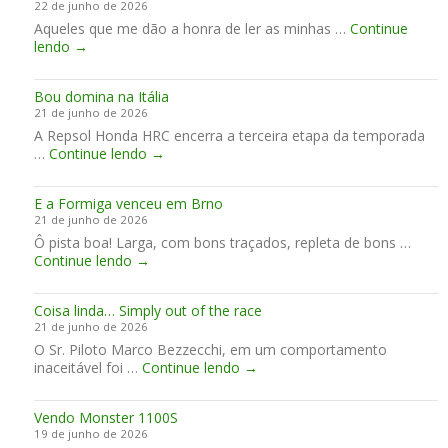
22 de junho de 2026
-
R
A
Aqueles que me dão a honra de ler as minhas …
1
Continue
J
p
F
lendo
→
9
-
r
o
6
1
i
r
1
3
l
Bou domina na Itália
ç
,
9
i
21 de junho de 2026
a
o
a
A Repsol Honda HRC encerra a terceira etapa da temporada
M
i
!
B
…
Continue lendo
e
→
n
o
n
í
u
t
c
E a Formiga venceu em Brno
d
a
i
21 de junho de 2026
o
l
o
Ô pista boa! Larga, com bons traçados, repleta de bons …
m
d
E
Continue lendo
→
i
a
a
n
Y
F
a
a
Coisa linda… Simply out of the race
o
n
m
21 de junho de 2026
r
a
a
O Sr. Piloto Marco Bezzecchi, em um comportamento
m
I
h
C
inaceitável foi …
i
Continue lendo
→
t
a
o
g
á
n
i
a
l
o
Vendo Monster 1100S
s
v
i
s
19 de junho de 2026
a
e
a
G