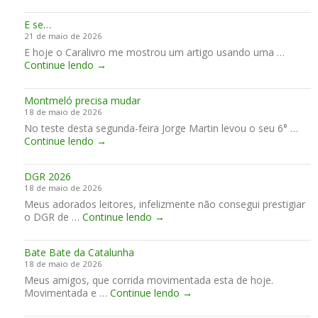
n
X
n
A
c
E
a
m
E se…
o
n
e
é
21 de maio de 2026
n
c
m
m
E hoje o Caralivro me mostrou um artigo usando uma …
t
o
M
E
Continue lendo
→
r
n
ú
s
o
t
g
e
d
r
e
Montmeló precisa mudar
…
o
o
l
18 de maio de 2026
s
d
l
No teste desta segunda-feira Jorge Martin levou o seu 6° …
P
e
o
M
Continue lendo
→
r
M
!
o
e
o
n
g
t
DGR 2026
t
o
o
18 de maio de 2026
m
s
c
Meus adorados leitores, infelizmente não consegui prestigiar
e
e
i
D
o DGR de …
Continue lendo
l
→
m
c
G
ó
M
l
R
p
i
e
Bate Bate da Catalunha
2
r
g
t
18 de maio de 2026
0
e
u
a
Meus amigos, que corrida movimentada esta de hoje.
2
c
e
s
B
Movimentada e …
Continue lendo
6
→
i
l
C
a
s
P
l
t