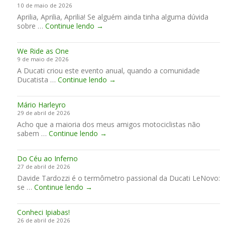
i
10 de maio de 2026
r
M
a
Aprilia, Aprilia, Aprilia! Se alguém ainda tinha alguma dúvida
t
o
l
M
sobre …
Continue lendo
e
→
t
G
o
a
o
P
t
o
G
d
We Ride as One
o
P
u
o
9 de maio de 2026
G
ó
z
J
A Ducati criou este evento anual, quando a comunidade
P
d
z
a
W
Ducatista …
Continue lendo
e
→
i
i
p
e
m
o
W
ã
R
L
o
o
Mário Harleyro
i
e
r
29 de abril de 2026
d
M
l
Acho que a maioria dos meus amigos motociclistas não
e
a
d
M
sabem …
Continue lendo
→
a
n
C
á
s
s
l
r
O
!
u
Do Céu ao Inferno
i
n
b
27 de abril de 2026
o
e
Davide Tardozzi é o termômetro passional da Ducati LeNovo:
H
D
se …
Continue lendo
→
a
o
r
C
l
Conheci Ipiabas!
é
e
26 de abril de 2026
u
y