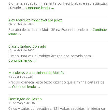
E ontem, sabadão, finalmente conheci Ipiabas e seu aviãozão
a
r
C
cravado …
Continue lendo
o
→
o
o
I
n
n
Alex Marquez impecável em Jerez
h
f
26 de abril de 2026
e
e
E acaba de acabar o MotoGP na Espanha, onde o …
c
Continue
r
A
lendo
→
i
n
l
I
o
e
p
Classic Enduro Conrado
x
i
12 de abril de 2026
M
a
E mais uma vez o Rodrigo Aragão nos convida para …
a
b
C
Continue lendo
r
→
a
l
q
s
a
u
!
Motoboys e a buzininha de Moisés
s
e
9 de abril de 2026
s
z
Preciso começar este texto dizendo que a minha carteira de
i
i
M
…
Continue lendo
c
→
m
o
E
p
t
n
e
Domingão do Bezão
o
d
c
31 de março de 2026
b
u
á
Cinco vitórias consecutivas, 121 voltas seguidas na liderança
o
r
v