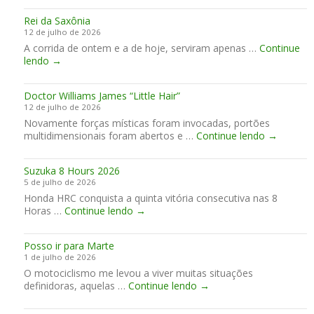
n
s
m
e
a
Rei da Saxônia
t
e
i
e
12 de julho de 2026
ó
i
n
m
A corrida de ontem e a de hoje, serviram apenas …
r
Continue
r
A
R
lendo
→
i
o
n
e
a
t
g
i
s
e
l
Doctor Williams James “Little Hair”
d
p
m
e
12 de julho de 2026
a
a
p
s
Novamente forças místicas foram invocadas, portões
S
r
o
e
D
multidimensionais foram abertos e …
a
Continue lendo
→
a
y
o
x
g
c
c
ô
u
o
Suzuka 8 Hours 2026
t
n
a
m
5 de julho de 2026
o
i
r
e
Honda HRC conquista a quinta vitória consecutiva nas 8
r
a
d
s
S
Horas …
Continue lendo
→
W
a
t
u
i
r
i
z
l
…
l
Posso ir para Marte
u
l
o
1 de julho de 2026
k
i
O motociclismo me levou a viver muitas situações
a
a
P
definidoras, aquelas …
Continue lendo
8
→
m
o
H
s
s
o
J