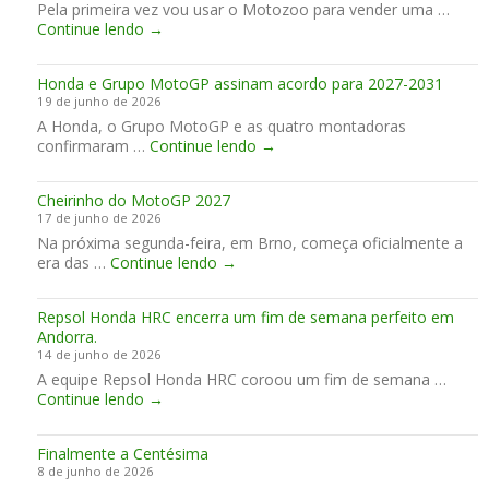
Pela primeira vez vou usar o Motozoo para vender uma …
l
n
P
V
Continue lendo
→
i
c
s
e
n
e
m
n
d
u
u
Honda e Grupo MotoGP assinam acordo para 2027-2031
d
a
e
n
19 de junho de 2026
o
…
m
d
A Honda, o Grupo MotoGP e as quatro montadoras
M
S
B
i
H
confirmaram …
o
Continue lendo
→
i
r
a
o
n
m
n
i
n
s
p
o
s
Cheirinho do MotoGP 2027
d
t
l
17 de junho de 2026
a
e
y
Na próxima segunda-feira, em Brno, começa oficialmente a
e
r
o
C
era das …
Continue lendo
→
G
1
u
h
r
1
t
e
u
0
o
Repsol Honda HRC encerra um fim de semana perfeito em
i
p
0
f
Andorra.
r
o
S
t
14 de junho de 2026
i
M
h
A equipe Repsol Honda HRC coroou um fim de semana …
n
o
e
R
Continue lendo
→
h
t
r
e
o
o
a
p
d
G
c
Finalmente a Centésima
s
o
P
e
8 de junho de 2026
o
M
a