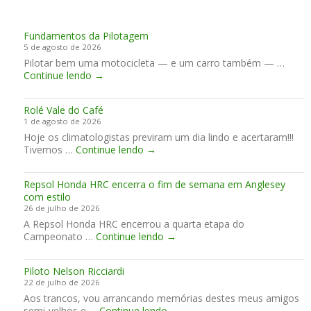
Fundamentos da Pilotagem
5 de agosto de 2026
Pilotar bem uma motocicleta — e um carro também — …
F
Continue lendo
→
u
n
Rolé Vale do Café
d
1 de agosto de 2026
a
Hoje os climatologistas previram um dia lindo e acertaram!!!
m
R
Tivemos …
Continue lendo
e
→
o
n
l
t
Repsol Honda HRC encerra o fim de semana em Anglesey
é
o
com estilo
V
s
26 de julho de 2026
a
d
A Repsol Honda HRC encerrou a quarta etapa do
l
a
R
Campeonato …
Continue lendo
e
→
P
e
d
i
p
o
l
Piloto Nelson Ricciardi
s
C
o
22 de julho de 2026
o
a
t
Aos trancos, vou arrancando memórias destes meus amigos
l
f
a
P
semi-velhos e …
Continue lendo
H
→