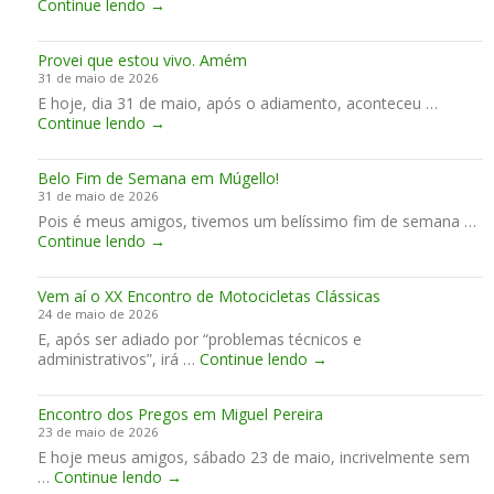
F
Continue lendo
e
→
ã
t
m
i
e
o
i
a
n
m
n
m
n
Provei que estou vivo. Amém
a
M
o
a
a
31 de maio de 2026
l
u
C
n
p
E hoje, dia 31 de maio, após o adiamento, aconteceu …
m
g
é
a
e
P
Continue lendo
e
→
e
u
H
r
r
n
l
u
f
o
t
l
n
e
Belo Fim de Semana em Múgello!
v
e
o
g
i
31 de maio de 2026
e
o
r
t
Pois é meus amigos, tivemos um belíssimo fim de semana …
i
f
i
o
B
Continue lendo
q
→
r
a
e
e
u
i
m
l
e
o
A
Vem aí o XX Encontro de Motocicletas Clássicas
o
e
!
n
24 de maio de 2026
F
s
d
E, após ser adiado por “problemas técnicos e
i
t
o
V
administrativos”, irá …
m
Continue lendo
→
o
r
e
d
u
r
m
e
v
a
Encontro dos Pregos em Miguel Pereira
a
S
i
.
23 de maio de 2026
í
e
v
E hoje meus amigos, sábado 23 de maio, incrivelmente sem
o
m
o
E
…
Continue lendo
→
X
a
.