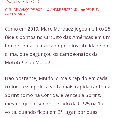
e
31 DE MARÇO DE 2025
ANDRE BERTRAND
DEIXE UM
ú
COMENTÁRIO
d
Como em 2019, Marc Marquez jogou no lixo 25
o
fáceis pontos no Circuito das Américas em um
fim de semana marcado pela instabilidade do
clima, que bagunçou os campeonatos da
MotoGP e da Moto2.
Não obstante, MM foi o mais rápido em cada
treino, fez a pole, a volta mais rápida tanto na
Sprint como na Corrida, e venceu a Sprint,
mesmo quase sendo ejetado da GP25 na 1a
volta, quando ficou em 3° lugar por duas