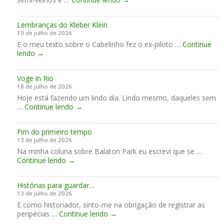
é
g
i
o
e
l
n
m
Lembranças do Kleber Klein
o
d
19 de julho de 2026
t
a
E o meu texto sobre o Cabelinho fez o ex-piloto …
o
Continue
H
L
lendo
→
N
R
e
e
C
m
l
e
Voge in Rio
b
s
n
18 de julho de 2026
r
o
c
Hoje está fazendo um lindo dia. Lindo mesmo, daqueles sem
a
n
e
V
…
Continue lendo
n
→
R
r
o
ç
i
r
g
a
c
a
Fim do primeiro tempo
e
s
c
o
13 de julho de 2026
i
d
i
f
Na minha coluna sobre Balaton Park eu escrevi que se …
n
o
a
i
F
Continue lendo
→
R
K
r
m
i
i
l
d
d
m
o
e
i
e
Histórias para guardar…
d
b
s
13 de julho de 2026
o
e
e
E como historiador, sinto-me na obrigação de registrar as
p
r
m
H
peripécias …
Continue lendo
r
→
K
a
i
i
l