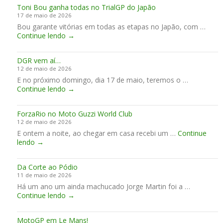
a
e
á
Toni Bou ganha todas no TrialGP do Japão
e
m
r
s
17 de maio de 2026
B
u
e
s
Bou garante vitórias em todas as etapas no Japão, com …
a
d
i
i
T
Continue lendo
→
t
a
r
c
o
e
r
a
a
n
d
s
DGR vem aí…
i
a
12 de maio de 2026
B
C
E no próximo domingo, dia 17 de maio, teremos o …
o
a
D
Continue lendo
u
→
t
G
g
a
R
a
l
ForzaRio no Moto Guzzi World Club
v
n
u
12 de maio de 2026
e
h
n
E ontem a noite, ao chegar em casa recebi um …
m
Continue
a
h
F
lendo
→
a
t
a
o
í
o
r
…
d
Da Corte ao Pódio
z
a
11 de maio de 2026
a
s
Há um ano um ainda machucado Jorge Martin foi a …
R
n
D
Continue lendo
i
→
o
a
o
T
C
n
r
MotoGP em Le Mans!
o
o