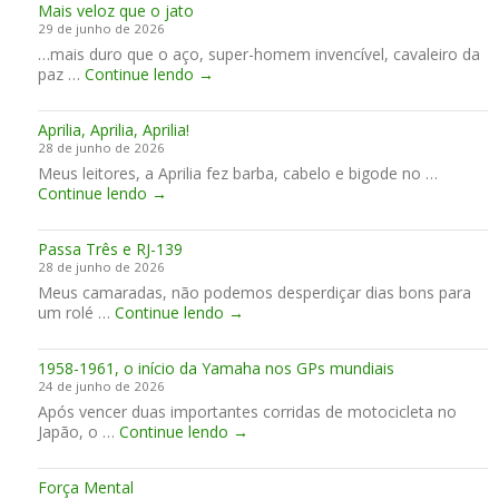
Mais veloz que o jato
s
u
a
29 de junho de 2026
o
r
m
…mais duro que o aço, super-homem invencível, cavaleiro da
i
s
e
M
paz …
Continue lendo
→
r
2
s
a
p
0
“
i
a
2
L
Aprilia, Aprilia, Aprilia!
s
r
6
i
28 de junho de 2026
v
a
t
Meus leitores, a Aprilia fez barba, cabelo e bigode no …
e
M
t
A
Continue lendo
→
l
a
l
p
o
r
e
r
z
t
H
Passa Três e RJ-139
i
q
e
a
28 de junho de 2026
l
u
i
Meus camaradas, não podemos desperdiçar dias bons para
i
e
r
P
um rolé …
Continue lendo
a
→
o
”
a
,
j
s
A
a
1958-1961, o início da Yamaha nos GPs mundiais
s
p
t
24 de junho de 2026
a
r
o
Após vencer duas importantes corridas de motocicleta no
T
i
1
Japão, o …
Continue lendo
r
→
l
9
ê
i
5
s
a
Força Mental
8
e
,