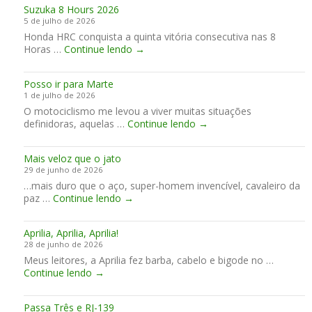
u
o
Suzuka 8 Hours 2026
t
n
a
m
5 de julho de 2026
o
i
r
e
Honda HRC conquista a quinta vitória consecutiva nas 8
r
a
d
s
S
Horas …
Continue lendo
→
W
a
t
u
i
r
i
z
l
…
l
Posso ir para Marte
u
l
o
1 de julho de 2026
k
i
O motociclismo me levou a viver muitas situações
a
a
P
definidoras, aquelas …
Continue lendo
8
→
m
o
H
s
s
o
J
Mais veloz que o jato
s
u
a
29 de junho de 2026
o
r
m
…mais duro que o aço, super-homem invencível, cavaleiro da
i
s
e
M
paz …
Continue lendo
→
r
2
s
a
p
0
“
i
a
2
L
Aprilia, Aprilia, Aprilia!
s
r
6
i
28 de junho de 2026
v
a
t
Meus leitores, a Aprilia fez barba, cabelo e bigode no …
e
M
t
A
Continue lendo
→
l
a
l
p
o
r
e
r
z
t
H
Passa Três e RJ-139
i
q
e