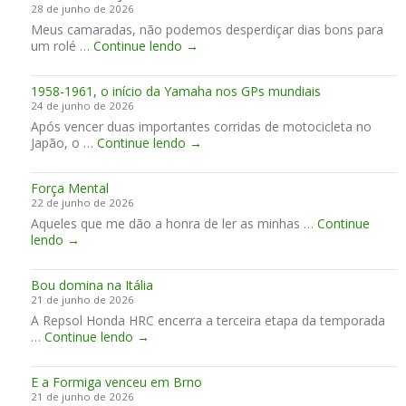
a
28 de junho de 2026
l
u
i
Meus camaradas, não podemos desperdiçar dias bons para
i
e
r
P
um rolé …
Continue lendo
a
→
o
”
a
,
j
s
A
a
1958-1961, o início da Yamaha nos GPs mundiais
s
p
t
24 de junho de 2026
a
r
o
Após vencer duas importantes corridas de motocicleta no
T
i
1
Japão, o …
Continue lendo
r
→
l
9
ê
i
5
s
a
Força Mental
8
e
,
22 de junho de 2026
-
R
A
Aqueles que me dão a honra de ler as minhas …
1
Continue
J
p
F
lendo
→
9
-
r
o
6
1
i
r
1
3
l
Bou domina na Itália
ç
,
9
i
21 de junho de 2026
a
o
a
A Repsol Honda HRC encerra a terceira etapa da temporada
M
i
!
B
…
Continue lendo
e
→
n
o
n
í
u
t
c
E a Formiga venceu em Brno
d
a
i
21 de junho de 2026
o
l
o