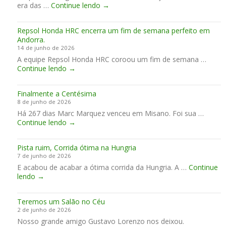
C
era das …
Continue lendo
→
G
1
u
h
r
1
t
e
u
0
o
Repsol Honda HRC encerra um fim de semana perfeito em
i
p
0
f
Andorra.
r
o
S
t
14 de junho de 2026
i
M
h
A equipe Repsol Honda HRC coroou um fim de semana …
n
o
e
R
Continue lendo
→
h
t
r
e
o
o
a
p
d
G
c
Finalmente a Centésima
s
o
P
e
8 de junho de 2026
o
M
a
Há 267 dias Marc Marquez venceu em Misano. Foi sua …
l
o
s
F
Continue lendo
H
→
t
s
i
o
o
i
n
n
G
n
Pista ruim, Corrida ótima na Hungria
a
d
P
a
7 de junho de 2026
l
a
2
m
E acabou de acabar a ótima corrida da Hungria. A …
m
Continue
H
0
a
P
lendo
→
e
R
2
c
i
n
C
7
o
s
t
e
r
Teremos um Salão no Céu
t
e
n
d
2 de junho de 2026
a
a
c
o
Nosso grande amigo Gustavo Lorenzo nos deixou.
r
C
e
p