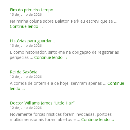
o
ç
i
r
g
a
c
a
Fim do primeiro tempo
e
s
c
o
13 de julho de 2026
i
d
i
f
Na minha coluna sobre Balaton Park eu escrevi que se …
n
o
a
i
F
Continue lendo
→
R
K
r
m
i
i
l
d
d
m
o
e
i
e
Histórias para guardar…
d
b
s
13 de julho de 2026
o
e
e
E como historiador, sinto-me na obrigação de registrar as
p
r
m
H
peripécias …
Continue lendo
r
→
K
a
i
i
l
n
s
m
e
a
Rei da Saxônia
t
e
i
e
12 de julho de 2026
ó
i
n
m
A corrida de ontem e a de hoje, serviram apenas …
r
Continue
r
A
R
lendo
→
i
o
n
e
a
t
g
i
s
e
l
Doctor Williams James “Little Hair”
d
p
m
e
12 de julho de 2026
a
a
p
s
Novamente forças místicas foram invocadas, portões
S
r
o
e
D
multidimensionais foram abertos e …
a
Continue lendo
→
a
y
o
x
g
c
c
ô