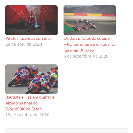
Pilotos fazem as corridas!
Os dois pilotos da equipe
28 de abril de 2024
HRC terminaram em quarto
lugar em Aragão
6 de setembro de 2020
Bautista e Haslam quinto e
sétimo na final do
WorldSBK no Estoril
18 de outubro de 2020