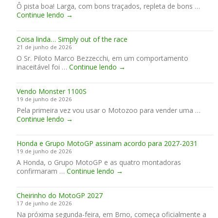
Ô pista boa! Larga, com bons traçados, repleta de bons …
m
d
E
Continue lendo
→
i
a
a
n
Y
F
a
a
Coisa linda… Simply out of the race
o
n
m
21 de junho de 2026
r
a
a
O Sr. Piloto Marco Bezzecchi, em um comportamento
m
I
h
C
inaceitável foi …
i
Continue lendo
→
t
a
o
g
á
n
i
a
l
o
Vendo Monster 1100S
s
v
i
s
19 de junho de 2026
a
e
a
G
Pela primeira vez vou usar o Motozoo para vender uma …
l
n
P
V
Continue lendo
→
i
c
s
e
n
e
m
n
d
u
u
Honda e Grupo MotoGP assinam acordo para 2027-2031
d
a
e
n
19 de junho de 2026
o
…
m
d
A Honda, o Grupo MotoGP e as quatro montadoras
M
S
B
i
H
confirmaram …
o
Continue lendo
→
i
r
a
o
n
m
n
i
n
s
p
o
s
Cheirinho do MotoGP 2027
d
t
l
17 de junho de 2026
a
e
y
Na próxima segunda-feira, em Brno, começa oficialmente a
e
r
o