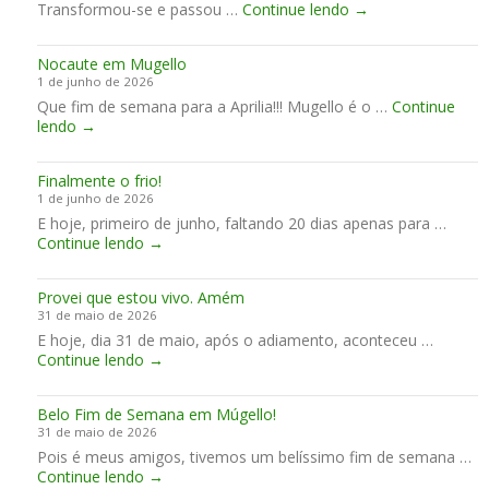
T
Transformou-se e passou …
u
Continue lendo
→
e
r
a
e
i
n
r
r
r
m
t
a
a
Nocaute em Mugello
e
,
é
u
2
1 de junho de 2026
m
C
s
m
0
Que fim de semana para a Aprilia!!! Mugello é o …
o
Continue
o
i
f
2
N
lendo
→
s
r
m
i
7
o
u
r
a
m
-
c
m
i
d
2
Finalmente o frio!
a
S
d
e
0
1 de junho de 2026
u
a
a
s
3
E hoje, primeiro de junho, faltando 20 dias apenas para …
t
l
ó
e
1
F
Continue lendo
e
→
ã
t
m
i
e
o
i
a
n
m
n
m
n
Provei que estou vivo. Amém
a
M
o
a
a
31 de maio de 2026
l
u
C
n
p
E hoje, dia 31 de maio, após o adiamento, aconteceu …
m
g
é
a
e
P
Continue lendo
e
→
e
u
H
r
r
n
l
u
f
o
t
l
n
e
Belo Fim de Semana em Múgello!
v
e
o
g
i
31 de maio de 2026
e
o
r
t
Pois é meus amigos, tivemos um belíssimo fim de semana …
i
f
i
o
B
Continue lendo
q
→
r
a
e