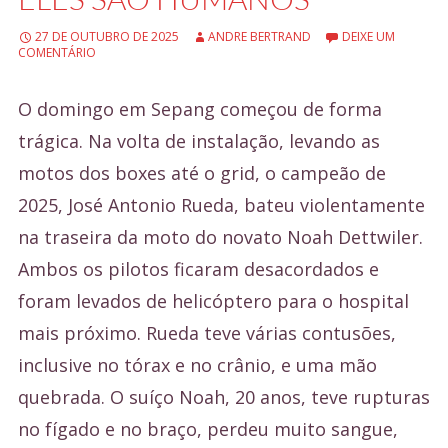
e
27 DE OUTUBRO DE 2025
ANDRE BERTRAND
DEIXE UM
ú
COMENTÁRIO
d
O domingo em Sepang começou de forma
o
trágica. Na volta de instalação, levando as
motos dos boxes até o grid, o campeão de
2025, José Antonio Rueda, bateu violentamente
na traseira da moto do novato Noah Dettwiler.
Ambos os pilotos ficaram desacordados e
foram levados de helicóptero para o hospital
mais próximo. Rueda teve várias contusões,
inclusive no tórax e no crânio, e uma mão
quebrada. O suíço Noah, 20 anos, teve rupturas
no fígado e no braço, perdeu muito sangue,