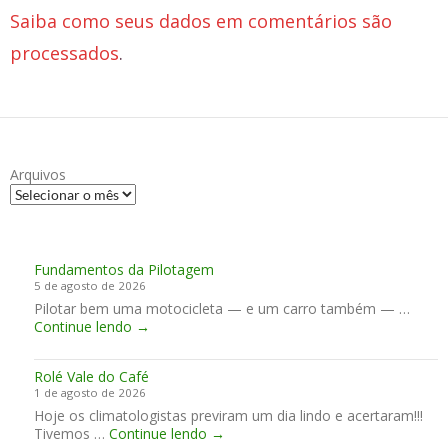
Saiba como seus dados em comentários são
processados
.
Arquivos
Fundamentos da Pilotagem
5 de agosto de 2026
Pilotar bem uma motocicleta — e um carro também — …
F
Continue lendo
→
u
n
Rolé Vale do Café
d
1 de agosto de 2026
a
Hoje os climatologistas previram um dia lindo e acertaram!!!
m
R
Tivemos …
Continue lendo
e
→