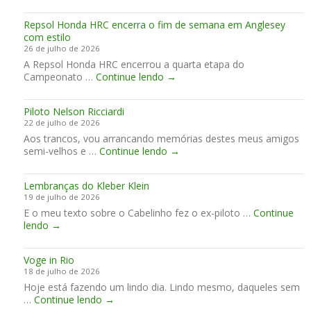
o
n
l
t
Repsol Honda HRC encerra o fim de semana em Anglesey
é
o
com estilo
V
s
26 de julho de 2026
a
d
A Repsol Honda HRC encerrou a quarta etapa do
l
a
R
Campeonato …
Continue lendo
e
→
P
e
d
i
p
o
l
Piloto Nelson Ricciardi
s
C
o
22 de julho de 2026
o
a
t
Aos trancos, vou arrancando memórias destes meus amigos
l
f
a
P
semi-velhos e …
Continue lendo
H
→
é
g
i
o
e
l
n
m
Lembranças do Kleber Klein
o
d
19 de julho de 2026
t
a
E o meu texto sobre o Cabelinho fez o ex-piloto …
o
Continue
H
L
lendo
→
N
R
e
e
C
m
l
e
Voge in Rio
b
s
n
18 de julho de 2026
r
o
c
Hoje está fazendo um lindo dia. Lindo mesmo, daqueles sem
a
n
e
V
…
Continue lendo
n
→
R
r